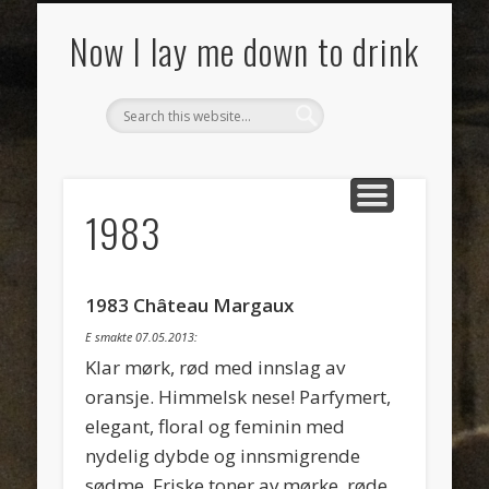
SMAKSNOTATER
MAT
VIN
OM
Now I lay me down to drink
1983
1983 Château Margaux
E smakte 07.05.2013:
Klar mørk, rød med innslag av
oransje. Himmelsk nese! Parfymert,
elegant, floral og feminin med
nydelig dybde og innsmigrende
sødme. Friske toner av mørke, røde