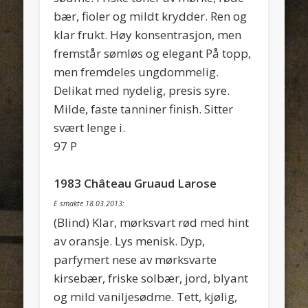
bær, fioler og mildt krydder. Ren og
klar frukt. Høy konsentrasjon, men
fremstår sømløs og elegant På topp,
men fremdeles ungdommelig.
Delikat med nydelig, presis syre.
Milde, faste tanniner finish. Sitter
svært lenge i.
97 P
1983 Château Gruaud Larose
E smakte 18.03.2013:
(Blind) Klar, mørksvart rød med hint
av oransje. Lys menisk. Dyp,
parfymert nese av mørksvarte
kirsebær, friske solbær, jord, blyant
og mild vaniljesødme. Tett, kjølig,