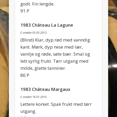
godt. Fin lengde.
91 P
1983 Château La Lagune
E smakte 03.05.2013:
(Blind) Klar, dyp rød med vanndig
kant. Mørk, dyp nese med lær,
vanilje og røde, søte bær. Smal og
lett syrlig frukt. Tørr utgang med
milde, glatte tanniner.
86 P
1983 Château Margaux
E smakte 16.01.2015:
Lettere korket. Spak frukt med tørr
utgang.