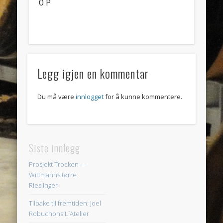
0 P
Legg igjen en kommentar
Du må være
innlogget
for å kunne kommentere.
Siste innlegg
Prosjekt Trocken —
Wittmanns tørre
Rieslinger
Tilbake til fremtiden: Joel
Robuchons L´Atelier