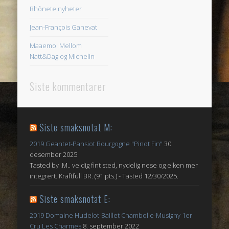
Rhônete nyheter
Jean-François Ganevat
Maaemo: Mellom
Natt&Dag og Michelin
Siste kommentarer
Siste smaksnotat M:
2019 Geantet-Pansiot Bourgogne "Pinot Fin"
30.
desember 2025
Tasted by .M.. veldig fint sted, nydelig nese og eiken mer
integrert. Kraftfull BR. (91 pts.) - Tasted 12/30/2025.
Siste smaksnotat E:
2019 Domaine Hudelot-Baillet Chambolle-Musigny 1er
Cru Les Charmes
8. september 2022