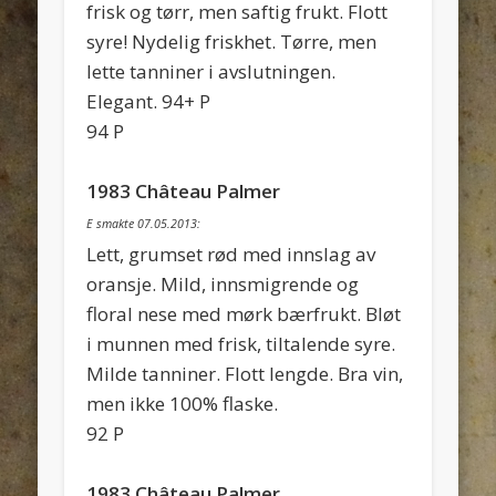
frisk og tørr, men saftig frukt. Flott
syre! Nydelig friskhet. Tørre, men
lette tanniner i avslutningen.
Elegant. 94+ P
94 P
1983 Château Palmer
E smakte 07.05.2013:
Lett, grumset rød med innslag av
oransje. Mild, innsmigrende og
floral nese med mørk bærfrukt. Bløt
i munnen med frisk, tiltalende syre.
Milde tanniner. Flott lengde. Bra vin,
men ikke 100% flaske.
92 P
1983 Château Palmer