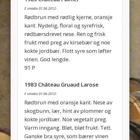
E smakte 01.06.2012:
Rødbrun med rødlig kjerne, oransje
kant. Nydelig, floral og syrefrisk,
rødbærsdrevet nese. Ren og frisk
frukt med preg av kirsebær og noe
kokte jordbær. Flott syre som løfter
vinen. God lengde.
91 P
1983 Château Gruaud Larose
E smakte 01.06.2012:
Rødbrun med oransje kant. Nese av
skogbunn, lær, hint av plommer og
kokte jordbær. Noe vegetalt preg.
Varm inngang. Bløt, bløt frukt. Tett.
Ganske bra syre, som bærer vinen