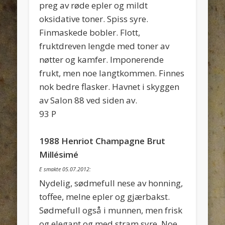
preg av røde epler og mildt
oksidative toner. Spiss syre.
Finmaskede bobler. Flott,
fruktdreven lengde med toner av
nøtter og kamfer. Imponerende
frukt, men noe langtkommen. Finnes
nok bedre flasker. Havnet i skyggen
av Salon 88 ved siden av.
93 P
1988 Henriot Champagne Brut
Millésimé
E smakte 05.07.2012:
Nydelig, sødmefull nese av honning,
toffee, melne epler og gjærbakst.
Sødmefull også i munnen, men frisk
og elegant og med stram syre. Noe