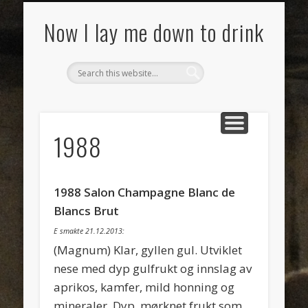
SMAKSNOTATER
MAT
VIN
OM
Now I lay me down to drink
1988
1988 Salon Champagne Blanc de
Blancs Brut
E smakte 21.12.2013:
(Magnum) Klar, gyllen gul. Utviklet
nese med dyp gulfrukt og innslag av
aprikos, kamfer, mild honning og
mineraler. Dyp, mørknet frukt som