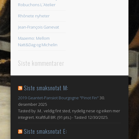
Robuchons L´Atelier
Rhônete nyheter
Jean-François Ganevat
Maaemo: Mellom
Natt&Dag og Michelin
Siste kommentarer
Siste smaksnotat M:
2019 Geantet-Pansiot Bourgogne "Pinot Fin"
30.
desember 2025
Tasted by .M.. veldig fint sted, nydelig nese og eiken mer
integrert. Kraftfull BR. (91 pts.) - Tasted 12/30/2025.
Siste smaksnotat E: