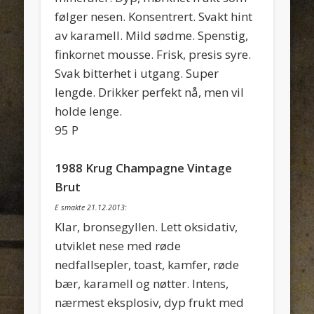
følger nesen. Konsentrert. Svakt hint
av karamell. Mild sødme. Spenstig,
finkornet mousse. Frisk, presis syre.
Svak bitterhet i utgang. Super
lengde. Drikker perfekt nå, men vil
holde lenge.
95 P
1988 Krug Champagne Vintage
Brut
E smakte 21.12.2013:
Klar, bronsegyllen. Lett oksidativ,
utviklet nese med røde
nedfallsepler, toast, kamfer, røde
bær, karamell og nøtter. Intens,
nærmest eksplosiv, dyp frukt med