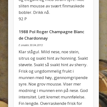
sliten mousse av svært finmaskede
bobler. Drikk nå.
92 P
1988 Pol Roger Champagne Blanc
de Chardonnay
E smakte 30.04.2013:
Klar stågul. Mild nese, noe stein,
sitrus og svakt hint av honning. Svakt
støvete. Svakt så svakt hint av sherry.
Frisk og ungdommelig frukt i
munnen med høy, gjennomgripende
syre. Noe grov mousse. Viser mer
modning i munnen enn på nese. God
intensitet. Lett kremet munnfølelse.
Fin lengde. Overraskende frisk for