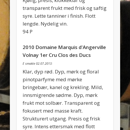
Kjølig, presis, klokkeklar og
transparent frukt med frisk og saftig
syre. Lette tanniner i finish. Flott
lengde. Nydelig vin.
94 P
2010 Domaine Marquis d'Angerville
Volnay 1er Cru Clos des Ducs
E smakte 02.07.2013:
Klar, dyp rød. Dyp, mørk og floral
pinotparfyme med mørke
bringebær, kanel og krekling. Mild,
innsmigrende sødme. Dyp, mørk
frukt mot solbær. Transparent og
fokusert med masse kraft.
Strukturert utgang. Presis og frisk
syre. Intens ettersmak med flott