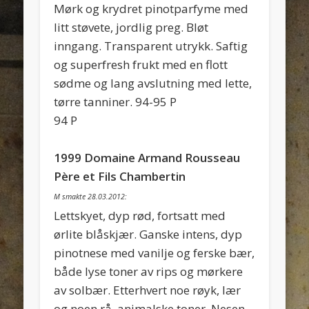
Mørk og krydret pinotparfyme med
litt støvete, jordlig preg. Bløt
inngang. Transparent utrykk. Saftig
og superfresh frukt med en flott
sødme og lang avslutning med lette,
tørre tanniner. 94-95 P
94 P
1999 Domaine Armand Rousseau
Père et Fils Chambertin
M smakte 28.03.2012:
Lettskyet, dyp rød, fortsatt med
ørlite blåskjær. Ganske intens, dyp
pinotnese med vanilje og ferske bær,
både lyse toner av rips og mørkere
av solbær. Etterhvert noe røyk, lær
og noen rå, animalske toner. Nesen