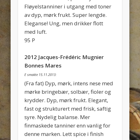
Fløyelstanniner i utgang med toner
av dyp, mørk frukt. Super lengde.
Eleganse! Ung, men drikker flott
med luft.
95 P
2012 Jacques-Frédéric Mugnier
Bonnes Mares
E smakte 15.11.2013:
(Fra fat) Dyp, mørk, intens nese med
mørke bringebær, solbær, fioler og
krydder. Dyp, mørk frukt. Elegant,
fast og strukturert med frisk, saftig
syre. Nydelig balanse. Mer
finmaskede tanniner enn vanlig for
denne marken. Lett spice i finish