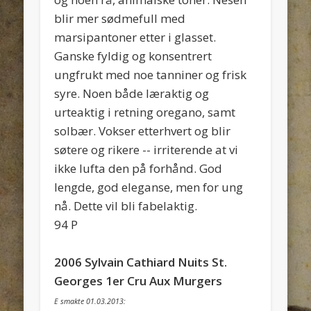
blir mer sødmefull med
marsipantoner etter i glasset.
Ganske fyldig og konsentrert
ungfrukt med noe tanniner og frisk
syre. Noen både læraktig og
urteaktig i retning oregano, samt
solbær. Vokser etterhvert og blir
søtere og rikere -- irriterende at vi
ikke lufta den på forhånd. God
lengde, god eleganse, men for ung
nå. Dette vil bli fabelaktig.
94 P
2006 Sylvain Cathiard Nuits St.
Georges 1er Cru Aux Murgers
E smakte 01.03.2013: