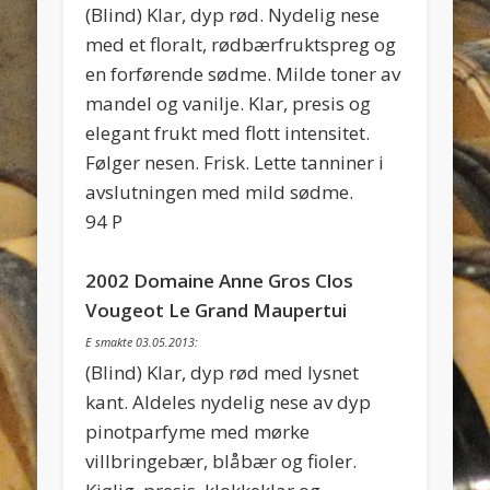
(Blind) Klar, dyp rød. Nydelig nese
med et floralt, rødbærfruktspreg og
en forførende sødme. Milde toner av
mandel og vanilje. Klar, presis og
elegant frukt med flott intensitet.
Følger nesen. Frisk. Lette tanniner i
avslutningen med mild sødme.
94 P
2002 Domaine Anne Gros Clos
Vougeot Le Grand Maupertui
E smakte 03.05.2013:
(Blind) Klar, dyp rød med lysnet
kant. Aldeles nydelig nese av dyp
pinotparfyme med mørke
villbringebær, blåbær og fioler.