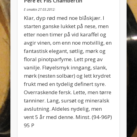
Père et Fils Chambertin
E smakte 27.03.2012:
Klar, dyp rød med noe blåskjær. I
starten ganske lukket på nese, men
etter noen timer på vid karaffel og
avgir vinen, om enn noe motvillig, en
fantastisk elegant, søtlig, mørk og
floral pinotparfyme. Lett preg av
vanilje. Fløyelsmyk inngang, slank,
mørk (nesten solbær) og lett krydret
frukt med en tydelig definert syre.
Overraskende fersk. Lette, men tørre
tanniner. Lang, sursøt og mineralsk
avslutning. Aldeles nydelig, men
vent 5 år med denne. Minst. (94-96P)
95 P