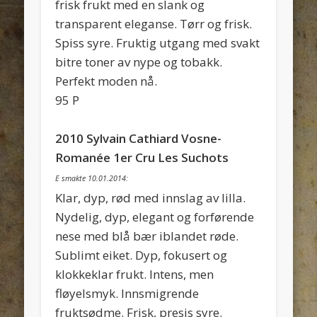
frisk frukt med en slank og
transparent eleganse. Tørr og frisk.
Spiss syre. Fruktig utgang med svakt
bitre toner av nype og tobakk.
Perfekt moden nå.
95 P
2010 Sylvain Cathiard Vosne-
Romanée 1er Cru Les Suchots
E smakte 10.01.2014:
Klar, dyp, rød med innslag av lilla.
Nydelig, dyp, elegant og forførende
nese med blå bær iblandet røde.
Sublimt eiket. Dyp, fokusert og
klokkeklar frukt. Intens, men
fløyelsmyk. Innsmigrende
fruktsødme. Frisk, presis syre.