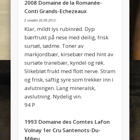
2008 Domaine de la Romanée-
Conti Grands-Echezeaux
E smakte 26.09.2012:
Klar, mildt lys rubinrød. Dyp
bærfrukt på nese med deilig, frisk
sursøt, sødme. Toner av
markjordbær, kirsebær med hint av
sursøte tranebær, kyndel og røk.
Slikebløt frukt med flott nerve. Stram
og frisk, saftig syre som trekker inn i
avlutningen. Lang mineralsk,
avslutning. Nydelig vin.
94 P
1993 Domaine des Comtes Lafon
Volnay 1er Cru Santenots-Du-
Milieu