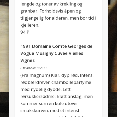
lengde og toner av krekling og
granbar. Forholdsvis åpen og
tilgjengelig for alderen, men bør tid i
kjelleren.
94 P
1991 Domaine Comte Georges de
Vogüé Musigny Cuvée Vieilles
Vignes
E smakte 08.10.2013:
(Fra magnum) Klar, dyp rød. Intens,
rødbærdreven chambolleparfyme
med nydelig dybde. Lett
rørsukkersødme. Bløtt anslag, men
kommer som en kule utover
smakskurven, med et intenst