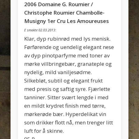
2006 Domaine G. Roumier /
Christophe Roumier Chambolle-
Musigny 1er Cru Les Amoureuses
E smakte 02.03.2013:
Klar, dyp rubinrød med lys menisk.
Førførende og uendelig elegant nese
av dyp pinotparfyme med toner av
mørke villbringebær, granateple og
nydelig, mild vaniljesødme.
Silkebløt, subtil og elegant frukt
med presis og saftig syre. Fjærlette
tanniner. Sitter svært lengde i med
en mildt krydret finish med tørre,
mørkerøde bær. Hyperdelikat vin
som drikker flott nå, men trenger litt
luft for å skinne.