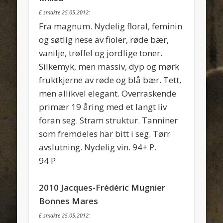
E smakte 25.05.2012:
Fra magnum. Nydelig floral, feminin
og søtlig nese av fioler, røde bær,
vanilje, trøffel og jordlige toner.
Silkemyk, men massiv, dyp og mørk
fruktkjerne av røde og blå bær. Tett,
men allikvel elegant. Overraskende
primær 19 åring med et langt liv
foran seg. Stram struktur. Tanniner
som fremdeles har bitt i seg. Tørr
avslutning. Nydelig vin. 94+ P.
94 P
2010 Jacques-Frédéric Mugnier
Bonnes Mares
E smakte 25.05.2012: