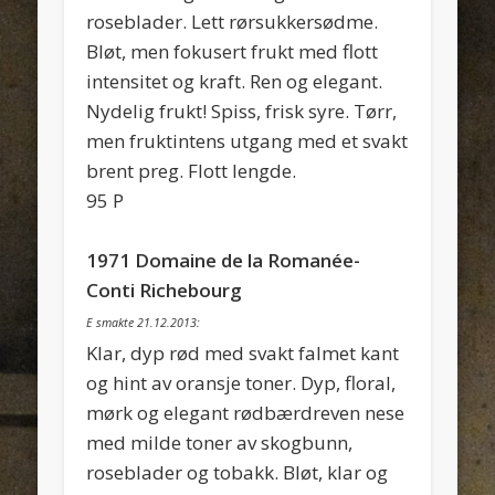
roseblader. Lett rørsukkersødme.
Bløt, men fokusert frukt med flott
intensitet og kraft. Ren og elegant.
Nydelig frukt! Spiss, frisk syre. Tørr,
men fruktintens utgang med et svakt
brent preg. Flott lengde.
95 P
1971 Domaine de la Romanée-
Conti Richebourg
E smakte 21.12.2013:
Klar, dyp rød med svakt falmet kant
og hint av oransje toner. Dyp, floral,
mørk og elegant rødbærdreven nese
med milde toner av skogbunn,
roseblader og tobakk. Bløt, klar og