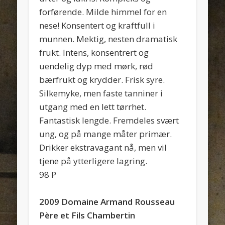
forførende. Milde himmel for en
nese! Konsentert og kraftfull i
munnen. Mektig, nesten dramatisk
frukt. Intens, konsentrert og
uendelig dyp med mørk, rød
bærfrukt og krydder. Frisk syre.
Silkemyke, men faste tanniner i
utgang med en lett tørrhet.
Fantastisk lengde. Fremdeles svært
ung, og på mange måter primær.
Drikker ekstravagant nå, men vil
tjene på ytterligere lagring.
98 P
2009 Domaine Armand Rousseau
Père et Fils Chambertin