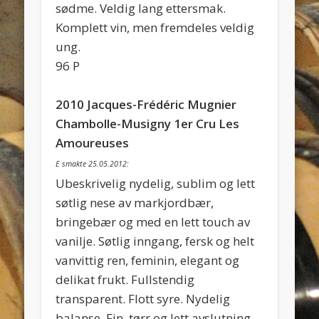
sødme. Veldig lang ettersmak.
Komplett vin, men fremdeles veldig
ung.
96 P
2010 Jacques-Frédéric Mugnier
Chambolle-Musigny 1er Cru Les
Amoureuses
E smakte 25.05.2012:
Ubeskrivelig nydelig, sublim og lett
søtlig nese av markjordbær,
bringebær og med en lett touch av
vanilje. Søtlig inngang, fersk og helt
vanvittig ren, feminin, elegant og
delikat frukt. Fullstendig
transparent. Flott syre. Nydelig
balanse. Fin, tørr og lett avslutning.