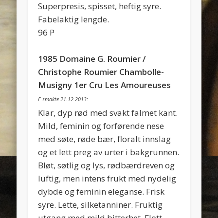
Superpresis, spisset, heftig syre.
Fabelaktig lengde.
96 P
1985 Domaine G. Roumier /
Christophe Roumier Chambolle-
Musigny 1er Cru Les Amoureuses
E smakte 21.12.2013:
Klar, dyp rød med svakt falmet kant.
Mild, feminin og forførende nese
med søte, røde bær, floralt innslag
og et lett preg av urter i bakgrunnen.
Bløt, søtlig og lys, rødbærdreven og
luftig, men intens frukt med nydelig
dybde og feminin eleganse. Frisk
syre. Lette, silketanniner. Fruktig
utgang med mild bitterhet. Flott