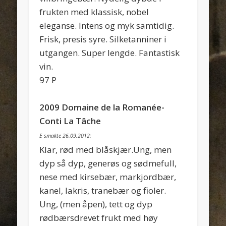
frukten med klassisk, nobel
eleganse. Intens og myk samtidig.
Frisk, presis syre. Silketanniner i
utgangen. Super lengde. Fantastisk
vin.
97 P
2009 Domaine de la Romanée-
Conti La Tâche
E smakte 26.09.2012:
Klar, rød med blåskjær.Ung, men
dyp så dyp, generøs og sødmefull,
nese med kirsebær, markjordbær,
kanel, lakris, tranebær og fioler.
Ung, (men åpen), tett og dyp
rødbærsdrevet frukt med høy