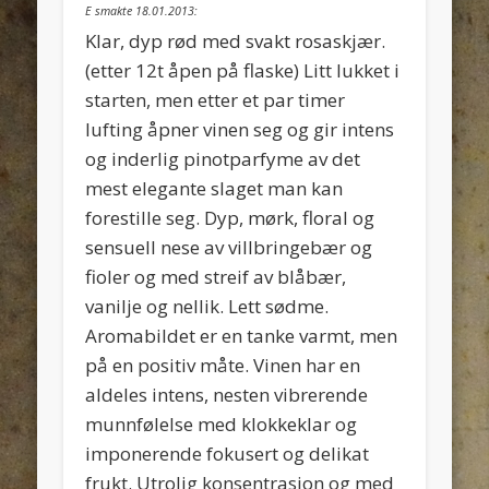
E smakte 18.01.2013:
Klar, dyp rød med svakt rosaskjær.
(etter 12t åpen på flaske) Litt lukket i
starten, men etter et par timer
lufting åpner vinen seg og gir intens
og inderlig pinotparfyme av det
mest elegante slaget man kan
forestille seg. Dyp, mørk, floral og
sensuell nese av villbringebær og
fioler og med streif av blåbær,
vanilje og nellik. Lett sødme.
Aromabildet er en tanke varmt, men
på en positiv måte. Vinen har en
aldeles intens, nesten vibrerende
munnfølelse med klokkeklar og
imponerende fokusert og delikat
frukt. Utrolig konsentrasjon og med