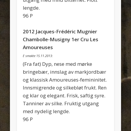
lengde.
96 P
2012 Jacques-Frédéric Mugnier
Chambolle-Musigny 1er Cru Les
Amoureuses
E smakte 15.11.2013:
(Fra fat) Dyp, nese med mørke
bringebær, innslag av markjordbær
og klassisk Amoureuses-femininitet.
Innsmigrende og silkebløt frukt. Ren
og klar og elegant. Frisk, saftig syre.
Tanniner av silke. Fruktig utgang
med nydelig lengde.
96 P