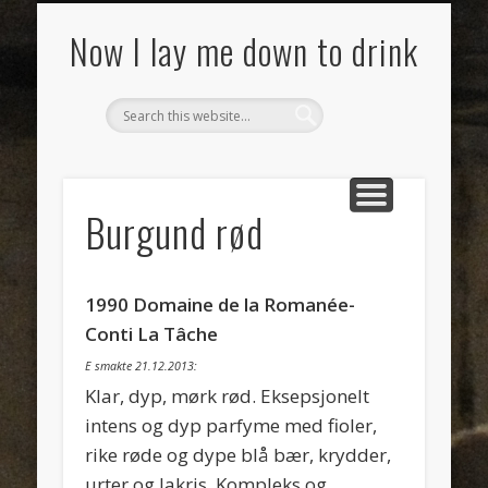
SMAKSNOTATER
MAT
VIN
OM
Now I lay me down to drink
Burgund rød
1990 Domaine de la Romanée-
Conti La Tâche
E smakte 21.12.2013:
Klar, dyp, mørk rød. Eksepsjonelt
intens og dyp parfyme med fioler,
rike røde og dype blå bær, krydder,
urter og lakris. Kompleks og