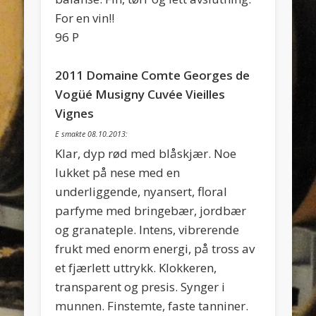
For en vin!!
96 P
2011 Domaine Comte Georges de
Vogüé Musigny Cuvée Vieilles
Vignes
E smakte 08.10.2013:
Klar, dyp rød med blåskjær. Noe
lukket på nese med en
underliggende, nyansert, floral
parfyme med bringebær, jordbær
og granateple. Intens, vibrerende
frukt med enorm energi, på tross av
et fjærlett uttrykk. Klokkeren,
transparent og presis. Synger i
munnen. Finstemte, faste tanniner.