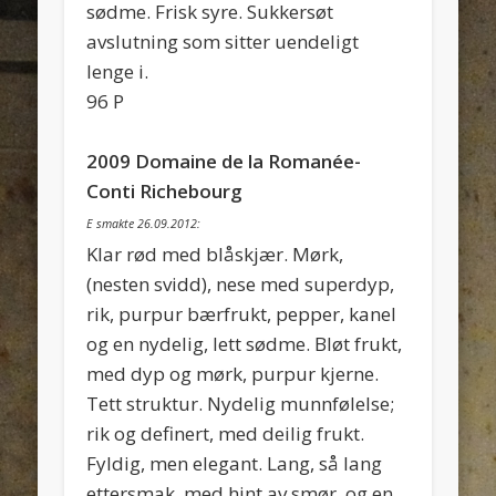
sødme. Frisk syre. Sukkersøt
avslutning som sitter uendeligt
lenge i.
96 P
2009 Domaine de la Romanée-
Conti Richebourg
E smakte 26.09.2012:
Klar rød med blåskjær. Mørk,
(nesten svidd), nese med superdyp,
rik, purpur bærfrukt, pepper, kanel
og en nydelig, lett sødme. Bløt frukt,
med dyp og mørk, purpur kjerne.
Tett struktur. Nydelig munnfølelse;
rik og definert, med deilig frukt.
Fyldig, men elegant. Lang, så lang
ettersmak, med hint av smør, og en