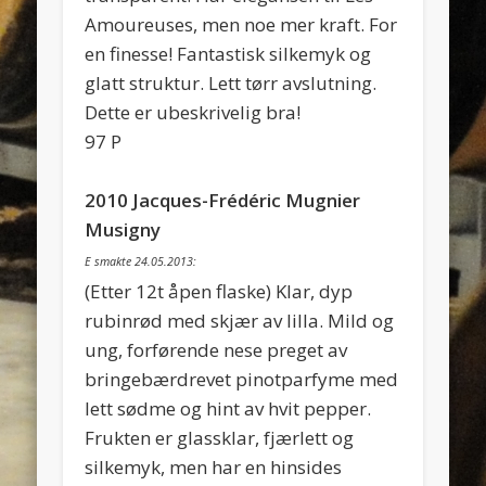
Amoureuses, men noe mer kraft. For
en finesse! Fantastisk silkemyk og
glatt struktur. Lett tørr avslutning.
Dette er ubeskrivelig bra!
97 P
2010 Jacques-Frédéric Mugnier
Musigny
E smakte 24.05.2013:
(Etter 12t åpen flaske) Klar, dyp
rubinrød med skjær av lilla. Mild og
ung, forførende nese preget av
bringebærdrevet pinotparfyme med
lett sødme og hint av hvit pepper.
Frukten er glassklar, fjærlett og
silkemyk, men har en hinsides