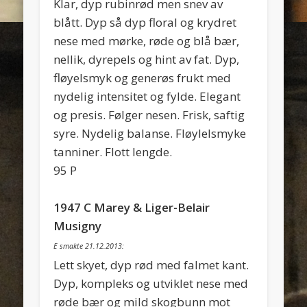
Klar, dyp rubinrød men snev av
blått. Dyp så dyp floral og krydret
nese med mørke, røde og blå bær,
nellik, dyrepels og hint av fat. Dyp,
fløyelsmyk og generøs frukt med
nydelig intensitet og fylde. Elegant
og presis. Følger nesen. Frisk, saftig
syre. Nydelig balanse. Fløylelsmyke
tanniner. Flott lengde.
95 P
1947 C Marey & Liger-Belair
Musigny
E smakte 21.12.2013:
Lett skyet, dyp rød med falmet kant.
Dyp, kompleks og utviklet nese med
røde bær og mild skogbunn mot