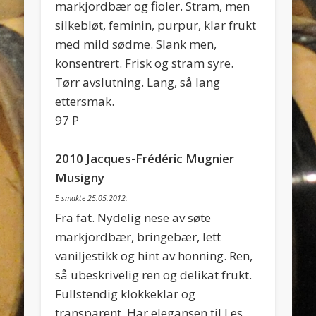
markjordbær og fioler. Stram, men
silkebløt, feminin, purpur, klar frukt
med mild sødme. Slank men,
konsentrert. Frisk og stram syre.
Tørr avslutning. Lang, så lang
ettersmak.
97 P
2010 Jacques-Frédéric Mugnier
Musigny
E smakte 25.05.2012:
Fra fat. Nydelig nese av søte
markjordbær, bringebær, lett
vaniljestikk og hint av honning. Ren,
så ubeskrivelig ren og delikat frukt.
Fullstendig klokkeklar og
transparent. Har elegansen til Les