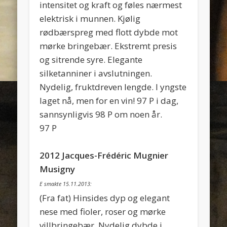
intensitet og kraft og føles nærmest
elektrisk i munnen. Kjølig
rødbærspreg med flott dybde mot
mørke bringebær. Ekstremt presis
og sitrende syre. Elegante
silketanniner i avslutningen.
Nydelig, fruktdreven lengde. I yngste
laget nå, men for en vin! 97 P i dag,
sannsynligvis 98 P om noen år.
97 P
2012 Jacques-Frédéric Mugnier
Musigny
E smakte 15.11.2013:
(Fra fat) Hinsides dyp og elegant
nese med fioler, roser og mørke
villbringebær. Nydelig dybde i