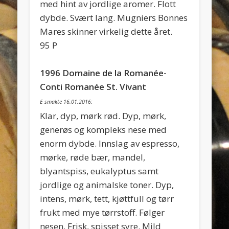
med hint av jordlige aromer. Flott
dybde. Svært lang. Mugniers Bonnes
Mares skinner virkelig dette året.
95 P
1996 Domaine de la Romanée-
Conti Romanée St. Vivant
E smakte 16.01.2016:
Klar, dyp, mørk rød. Dyp, mørk,
generøs og kompleks nese med
enorm dybde. Innslag av espresso,
mørke, røde bær, mandel,
blyantspiss, eukalyptus samt
jordlige og animalske toner. Dyp,
intens, mørk, tett, kjøttfull og tørr
frukt med mye tørrstoff. Følger
nesen. Frisk, spisset syre. Mild