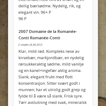
deilig bærsødme. Nydelig, rik, og
elegant vin. 96+ P
96 P
2007 Domaine de la Romanée-
Conti Romanée-Conti
E smakte 26.09.2012:
Klar, mild rød. Kompleks nese av
kirsebær, markjordbær, en nydelig
rørsukkeraktig sødme, mild vanilje
og en kanel+ingefær aktig aroma.
Slank, elegant frukt med flott
konsentrasjon. Sitter svært godt i
munnen; har et utrolig godt grep og
fylde til å være så slank. Frisk syre.
Tørr avslutning med svak, mineralsk