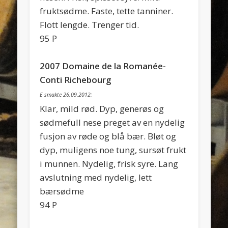
fruktsødme. Faste, tette tanniner.
Flott lengde. Trenger tid.
95 P
2007 Domaine de la Romanée-
Conti Richebourg
E smakte 26.09.2012:
Klar, mild rød. Dyp, generøs og
sødmefull nese preget av en nydelig
fusjon av røde og blå bær. Bløt og
dyp, muligens noe tung, sursøt frukt
i munnen. Nydelig, frisk syre. Lang
avslutning med nydelig, lett
bærsødme
94 P