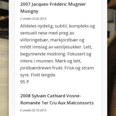
2007 Jacques-Frédéric Mugnier
Musigny
E smakte 25.02.2013:
Alldeles nydelig, subtil, kompleks og
sensuell nese med preg av
villbringebær, markjordbær og
mildt innslag av vaniljesukker. Lett,
begynnende modning. Fokusert og
intens i munnen. Mørk og tett,
jordbærdreven frukt. Frisk og stram
syre. Flott lengde.
95 P
2008 Sylvain Cathiard Vosne-
Romanée 1er Cru Aux Malconsorts
E smakte 02.10.2013: