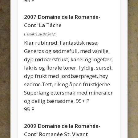
95 P
2007 Domaine de la Romanée-
Conti La Tâche
E smakte 26.09.2012:
Klar rubinrød. Fantastisk nese.
Generøs og sødmefull, med vanilje,
dyp rødbærsfrukt, kanel og ingefær,
lakris og florale toner. Fyldig, sursøt,
dyp frukt med jordbærpreget, høy
sødme.Tett, rik og åpen fruktkjerne.
Superlang ettersmak med mineraler
og deilig bærsødme. 95+ P
95 P
2009 Domaine de la Romanée-
Conti Romanée St. Vivant