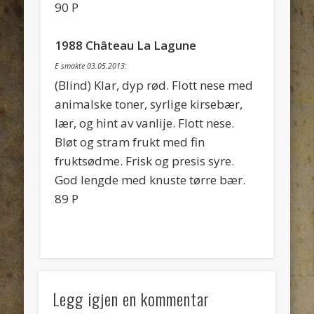
90 P
1988 Château La Lagune
E smakte 03.05.2013:
(Blind) Klar, dyp rød. Flott nese med
animalske toner, syrlige kirsebær,
lær, og hint av vanlije. Flott nese.
Bløt og stram frukt med fin
fruktsødme. Frisk og presis syre.
God lengde med knuste tørre bær.
89 P
Legg igjen en kommentar