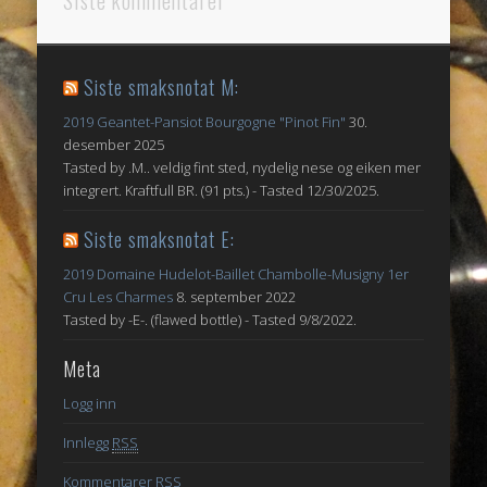
Siste smaksnotat M:
2019 Geantet-Pansiot Bourgogne "Pinot Fin"
30.
desember 2025
Tasted by .M.. veldig fint sted, nydelig nese og eiken mer
integrert. Kraftfull BR. (91 pts.) - Tasted 12/30/2025.
Siste smaksnotat E:
2019 Domaine Hudelot-Baillet Chambolle-Musigny 1er
Cru Les Charmes
8. september 2022
Tasted by -E-. (flawed bottle) - Tasted 9/8/2022.
Meta
Logg inn
Innlegg
RSS
Kommentarer
RSS