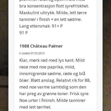
bra konsentrasjon flott syrefriskhet.
Maskulint uttrykk. Milde, lett tørre
tanniner i finish + en lett sødme.
Lang ettersmak. 91+ P
91 P
1988 Château Palmer
E smakte 07.05.2013:
Klar, mørk rød med lys kant. Mild
nese med noe paprika, mild,
innsmigrende sødme, røde og blå
blær. Bløtt anslag. Relativt rik for 88,
med noe varme samtidig som den
har preg av grønne toner. Frisk syre.
Noe urter i fininsh. Milde tanniner
med lett tørrhet.