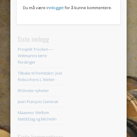
Du må være
innlogget
for å kunne kommentere.
Siste innlegg
Prosjekt Trocken —
Wittmanns tørre
Rieslinger
Tilbake til fremtiden: Joel
Robuchons L´Atelier
Rhônete nyheter
Jean-François Ganevat
Maaemo: Mellom
Natt&Dag og Michelin
Siste kommentarer