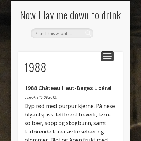
SMAKSNOTATER
MAT
VIN
OM
Now I lay me down to drink
1988
1988 Château Haut-Bages Libéral
E smakte 15.09.2012:
Dyp rød med purpur kjerne. På nese
blyantspiss, lettbrent treverk, tørre
solbær, sopp og skogbunn, samt
forførende toner av kirsebær og
plommer. Bløt og åpen frukt med