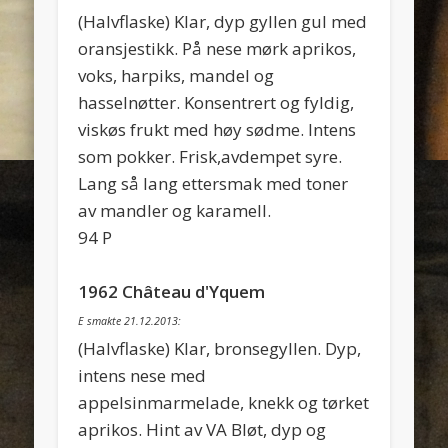
(Halvflaske) Klar, dyp gyllen gul med
oransjestikk. På nese mørk aprikos,
voks, harpiks, mandel og
hasselnøtter. Konsentrert og fyldig,
viskøs frukt med høy sødme. Intens
som pokker. Frisk,avdempet syre.
Lang så lang ettersmak med toner
av mandler og karamell.
94 P
1962 Château d'Yquem
E smakte 21.12.2013:
(Halvflaske) Klar, bronsegyllen. Dyp,
intens nese med
appelsinmarmelade, knekk og tørket
aprikos. Hint av VA Bløt, dyp og