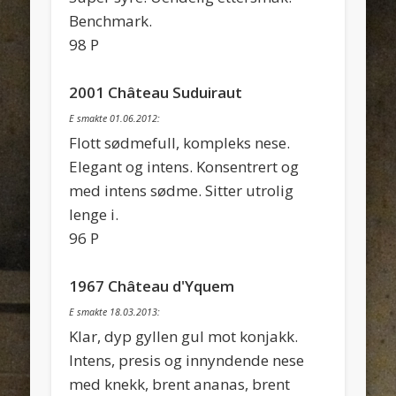
Benchmark.
98 P
2001 Château Suduiraut
E smakte 01.06.2012:
Flott sødmefull, kompleks nese.
Elegant og intens. Konsentrert og
med intens sødme. Sitter utrolig
lenge i.
96 P
1967 Château d'Yquem
E smakte 18.03.2013:
Klar, dyp gyllen gul mot konjakk.
Intens, presis og innyndende nese
med knekk, brent ananas, brent