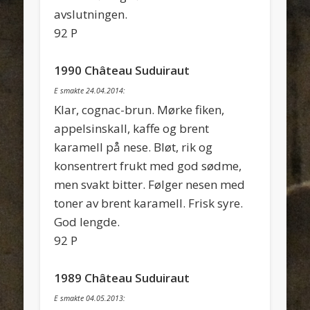
avslutningen.
92 P
1990 Château Suduiraut
E smakte 24.04.2014:
Klar, cognac-brun. Mørke fiken,
appelsinskall, kaffe og brent
karamell på nese. Bløt, rik og
konsentrert frukt med god sødme,
men svakt bitter. Følger nesen med
toner av brent karamell. Frisk syre.
God lengde.
92 P
1989 Château Suduiraut
E smakte 04.05.2013: