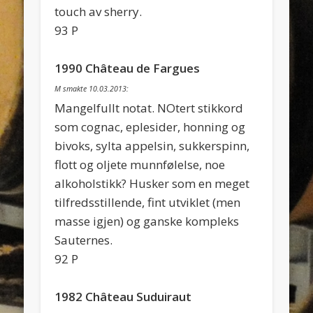
touch av sherry.
93 P
1990 Château de Fargues
M smakte 10.03.2013:
Mangelfullt notat. NOtert stikkord
som cognac, eplesider, honning og
bivoks, sylta appelsin, sukkerspinn,
flott og oljete munnfølelse, noe
alkoholstikk? Husker som en meget
tilfredsstillende, fint utviklet (men
masse igjen) og ganske kompleks
Sauternes.
92 P
1982 Château Suduiraut