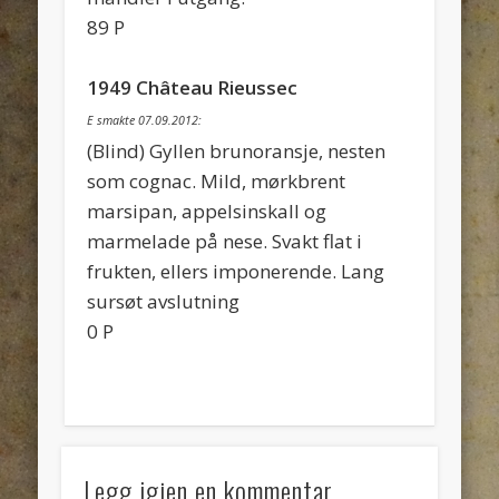
89 P
1949 Château Rieussec
E smakte 07.09.2012:
(Blind) Gyllen brunoransje, nesten
som cognac. Mild, mørkbrent
marsipan, appelsinskall og
marmelade på nese. Svakt flat i
frukten, ellers imponerende. Lang
sursøt avslutning
0 P
Legg igjen en kommentar