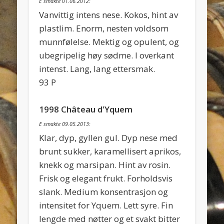
E smakte 01.06.2012:
Vanvittig intens nese. Kokos, hint av
plastlim. Enorm, nesten voldsom
munnfølelse. Mektig og opulent, og
ubegripelig høy sødme. I overkant
intenst. Lang, lang ettersmak.
93 P
1998 Château d'Yquem
E smakte 09.05.2013:
Klar, dyp, gyllen gul. Dyp nese med
brunt sukker, karamellisert aprikos,
knekk og marsipan. Hint av rosin.
Frisk og elegant frukt. Forholdsvis
slank. Medium konsentrasjon og
intensitet for Yquem. Lett syre. Fin
lengde med nøtter og et svakt bitter