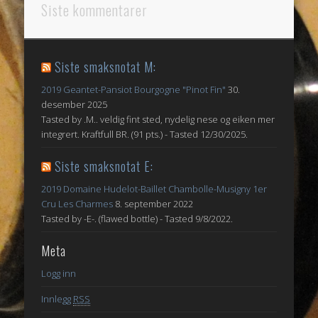
Siste kommentarer
Siste smaksnotat M:
2019 Geantet-Pansiot Bourgogne "Pinot Fin"
30.
desember 2025
Tasted by .M.. veldig fint sted, nydelig nese og eiken mer
integrert. Kraftfull BR. (91 pts.) - Tasted 12/30/2025.
Siste smaksnotat E:
2019 Domaine Hudelot-Baillet Chambolle-Musigny 1er
Cru Les Charmes
8. september 2022
Tasted by -E-. (flawed bottle) - Tasted 9/8/2022.
Meta
Logg inn
Innlegg
RSS