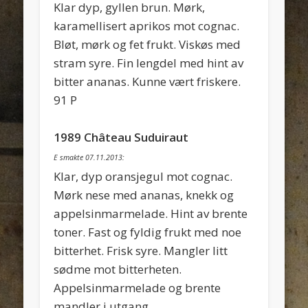
Klar dyp, gyllen brun. Mørk,
karamellisert aprikos mot cognac.
Bløt, mørk og fet frukt. Viskøs med
stram syre. Fin lengdel med hint av
bitter ananas. Kunne vært friskere.
91 P
1989 Château Suduiraut
E smakte 07.11.2013:
Klar, dyp oransjegul mot cognac.
Mørk nese med ananas, knekk og
appelsinmarmelade. Hint av brente
toner. Fast og fyldig frukt med noe
bitterhet. Frisk syre. Mangler litt
sødme mot bitterheten.
Appelsinmarmelade og brente
mandler i utgang.