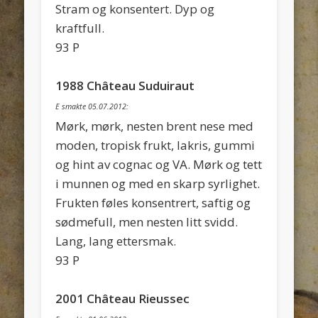
Stram og konsentert. Dyp og
kraftfull.
93 P
1988 Château Suduiraut
E smakte 05.07.2012:
Mørk, mørk, nesten brent nese med
moden, tropisk frukt, lakris, gummi
og hint av cognac og VA. Mørk og tett
i munnen og med en skarp syrlighet.
Frukten føles konsentrert, saftig og
sødmefull, men nesten litt svidd.
Lang, lang ettersmak.
93 P
2001 Château Rieussec