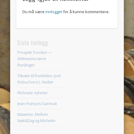
Du må være
innlogget
for å kunne kommentere.
Siste innlegg
Prosjekt Trocken —
Wittmanns tørre
Rieslinger
Tilbake til fremtiden: Joel
Robuchons L´Atelier
Rhônete nyheter
Jean-François Ganevat
Maaemo: Mellom
Natt&Dag og Michelin