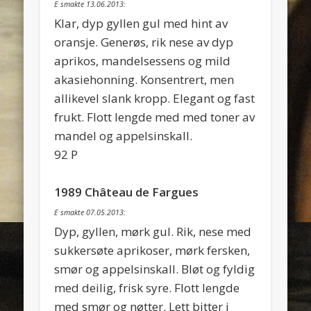
E smakte 13.06.2013:
Klar, dyp gyllen gul med hint av
oransje. Generøs, rik nese av dyp
aprikos, mandelsessens og mild
akasiehonning. Konsentrert, men
allikevel slank kropp. Elegant og fast
frukt. Flott lengde med med toner av
mandel og appelsinskall.
92 P
1989 Château de Fargues
E smakte 07.05.2013:
Dyp, gyllen, mørk gul. Rik, nese med
sukkersøte aprikoser, mørk fersken,
smør og appelsinskall. Bløt og fyldig
med deilig, frisk syre. Flott lengde
med smør og nøtter. Lett bitter i