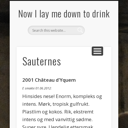
SMAKSNOTATER
MAT
VIN
OM
Now I lay me down to drink
Sauternes
2001 Château d'Yquem
E smakte 01.06.2012:
Hinsides nese! Enorm, kompleks og
intens. Mørk, tropisk gulfrukt.
Plastlim og kokos. Rik, ekstremt
intens og med vanvittig sødme.
Super syre. Uendelig ettersmak.