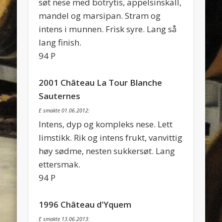
søt nese med botrytis, appelsinskall,
mandel og marsipan. Stram og
intens i munnen. Frisk syre. Lang så
lang finish.
94 P
2001 Château La Tour Blanche
Sauternes
E smakte 01.06.2012:
Intens, dyp og kompleks nese. Lett
limstikk. Rik og intens frukt, vanvittig
høy sødme, nesten sukkersøt. Lang
ettersmak.
94 P
1996 Château d'Yquem
E smakte 13.06.2013: