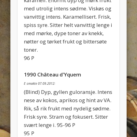
karamell. Enormt dyp og mørk frukt
med utrolig intens sødme. Viskøs og
vanvittig intens. Karamellisert. Frisk,
spiss syre. Sitter helt vanvittig lenge i
med mørke, dype toner av knekk,
nøtter og tørket frukt og bittersøte
toner.
96 P
1990 Château d'Yquem
E smakte 07.09.2012:
(Blind) Dyp, gyllen guloransje. Intens
nese av kokos, aprikos og hint av VA.
Rik, så rik frukt med nydelig sødme.
Frisk syre. Stram og fokusert. Sitter
svært lenge i. 95-96 P
95 P