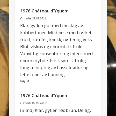
1976 Château d'Yquem
E smakte 29.03.2014:
Klar, gyllen gul med innslag av
kobbertoner. Mild nese med tørket
frukt, kamfer, knekk, nøtter og voks.
Bløt, viskøs og enormt rik frukt.
Vanvittig konsentrert og intens med
enorm dybde. Frisk syre. Utrolig
lang med preg av hasselnøtter og
lette toner av honning.
95 P
1976 Château d'Yquem
E smakte 07.09.2012:
(Blind) Klar, gyllen rødbrun. Deilig,