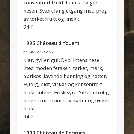
konsentrert frukt. Intens. Følger
nesen. Svært lang utgang med preg
av tørket frukt og knekk.
94 P
1996 Château d'Yquem
E smakte 29.03.2014:
Klar, gyllen gul. Dyp, intens nese
med moden fersken, tørket, mørk,
aprikos, lavendelhonning og nøtter.
Fyldig, bløt, viskøs og konsentrert
frukt. Intens. Frisk syre. Sitter utrolig
lenge i med toner av nøtter og tørket
frukt
94 P
1990 Château de Fargues