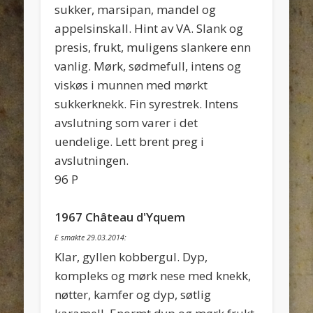
sukker, marsipan, mandel og
appelsinskall. Hint av VA. Slank og
presis, frukt, muligens slankere enn
vanlig. Mørk, sødmefull, intens og
viskøs i munnen med mørkt
sukkerknekk. Fin syrestrek. Intens
avslutning som varer i det
uendelige. Lett brent preg i
avslutningen.
96 P
1967 Château d'Yquem
E smakte 29.03.2014:
Klar, gyllen kobbergul. Dyp,
kompleks og mørk nese med knekk,
nøtter, kamfer og dyp, søtlig