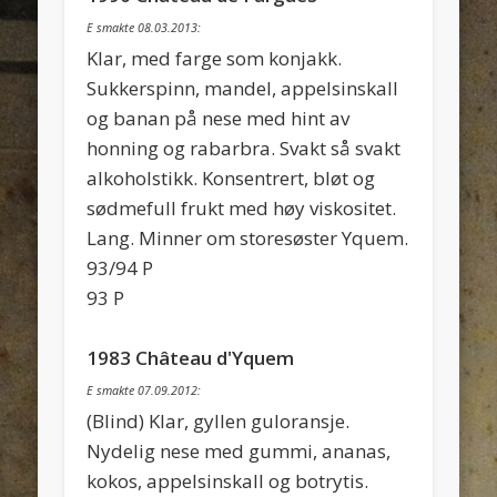
E smakte 08.03.2013:
Klar, med farge som konjakk.
Sukkerspinn, mandel, appelsinskall
og banan på nese med hint av
honning og rabarbra. Svakt så svakt
alkoholstikk. Konsentrert, bløt og
sødmefull frukt med høy viskositet.
Lang. Minner om storesøster Yquem.
93/94 P
93 P
1983 Château d'Yquem
E smakte 07.09.2012:
(Blind) Klar, gyllen guloransje.
Nydelig nese med gummi, ananas,
kokos, appelsinskall og botrytis.