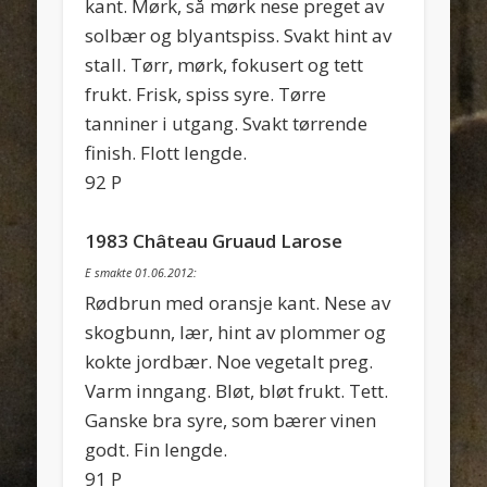
kant. Mørk, så mørk nese preget av
solbær og blyantspiss. Svakt hint av
stall. Tørr, mørk, fokusert og tett
frukt. Frisk, spiss syre. Tørre
tanniner i utgang. Svakt tørrende
finish. Flott lengde.
92 P
1983 Château Gruaud Larose
E smakte 01.06.2012:
Rødbrun med oransje kant. Nese av
skogbunn, lær, hint av plommer og
kokte jordbær. Noe vegetalt preg.
Varm inngang. Bløt, bløt frukt. Tett.
Ganske bra syre, som bærer vinen
godt. Fin lengde.
91 P