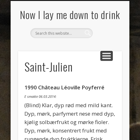
SMAKSNOTATER
MAT
VIN
OM
Now I lay me down to drink
Saint-Julien
1990 Château Léoville Poyferré
E smakte 06.03.2014:
(Blind) Klar, dyp rød med mild kant.
Dyp, mørk, parfymert nese med dyp,
kjølig solbærfrukt og mørke fioler.
Dyp, mørk, konsentrert frukt med
rungende dyp fruktkjerne. Frisk,