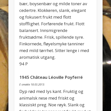
bær, boysenbær og milde toner av
cedertre. Klokkeren, slank, elegant
og fokusert frukt med flott
stofflighet. Forførende frukt. Flott
balansert. Innsmigrende
fruktsødme. Frisk, spillende syre.
Finkornede, fløyelsmyke tanniner
med mild tørrhet. Sitter lenge i med
aromatisk utgang.
94 P
1945 Château Léoville Poyferré
E smakte 18.03.2013:
Dyp rød med lys kant. Fruktig og
animalsk nese med friskt og
klassiskt preg. Noe røyk. Slank og