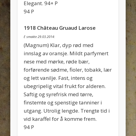
Elegant. 94+ P
94 P
1918 Château Gruaud Larose
E smakte 29.03.2014:
(Magnum) Klar, dyp rød med
innslag av oransje. Mildt parfymert
nese med mørke, røde bær,
forførende sødme, fioler, tobakk, lær
og lett vanilje. Fast, intens og
ubegripelig vital frukt for alderen.
Saftig og syrefrisk med tørre,
finstemte og spenstige tanniner i
utgang. Utrolig lengde. Trengte tid i
vid karaffel for å komme frem.
94 P