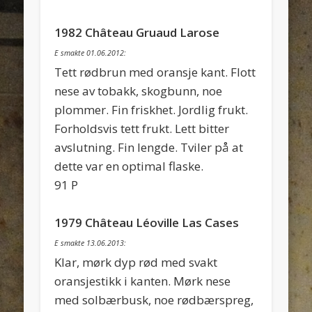
1982 Château Gruaud Larose
E smakte 01.06.2012:
Tett rødbrun med oransje kant. Flott
nese av tobakk, skogbunn, noe
plommer. Fin friskhet. Jordlig frukt.
Forholdsvis tett frukt. Lett bitter
avslutning. Fin lengde. Tviler på at
dette var en optimal flaske.
91 P
1979 Château Léoville Las Cases
E smakte 13.06.2013:
Klar, mørk dyp rød med svakt
oransjestikk i kanten. Mørk nese
med solbærbusk, noe rødbærspreg,