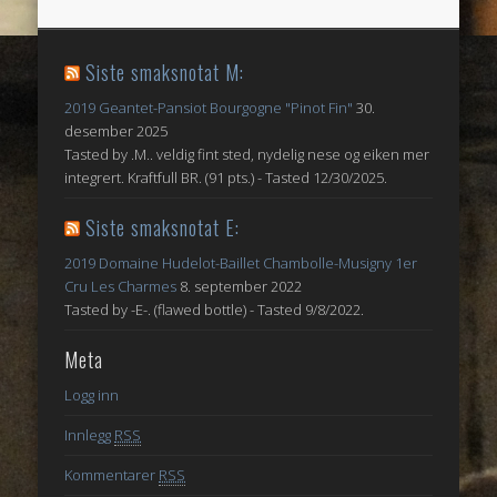
Siste smaksnotat M:
2019 Geantet-Pansiot Bourgogne "Pinot Fin"
30.
desember 2025
Tasted by .M.. veldig fint sted, nydelig nese og eiken mer
integrert. Kraftfull BR. (91 pts.) - Tasted 12/30/2025.
Siste smaksnotat E:
2019 Domaine Hudelot-Baillet Chambolle-Musigny 1er
Cru Les Charmes
8. september 2022
Tasted by -E-. (flawed bottle) - Tasted 9/8/2022.
Meta
Logg inn
Innlegg
RSS
Kommentarer
RSS