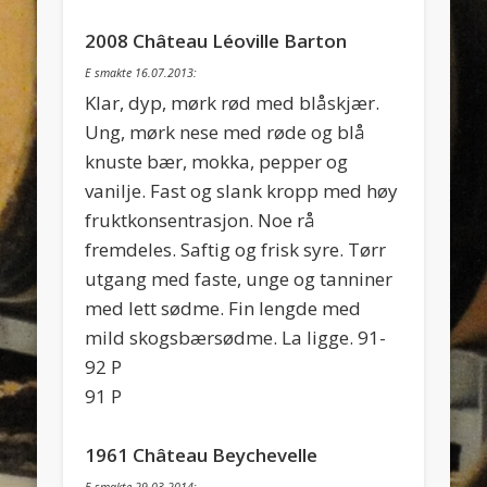
2008 Château Léoville Barton
E smakte 16.07.2013:
Klar, dyp, mørk rød med blåskjær.
Ung, mørk nese med røde og blå
knuste bær, mokka, pepper og
vanilje. Fast og slank kropp med høy
fruktkonsentrasjon. Noe rå
fremdeles. Saftig og frisk syre. Tørr
utgang med faste, unge og tanniner
med lett sødme. Fin lengde med
mild skogsbærsødme. La ligge. 91-
92 P
91 P
1961 Château Beychevelle