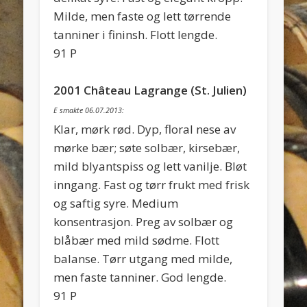
Milde, men faste og lett tørrende
tanniner i fininsh. Flott lengde.
91 P
2001 Château Lagrange (St. Julien)
E smakte 06.07.2013:
Klar, mørk rød. Dyp, floral nese av
mørke bær; søte solbær, kirsebær,
mild blyantspiss og lett vanilje. Bløt
inngang. Fast og tørr frukt med frisk
og saftig syre. Medium
konsentrasjon. Preg av solbær og
blåbær med mild sødme. Flott
balanse. Tørr utgang med milde,
men faste tanniner. God lengde.
91 P