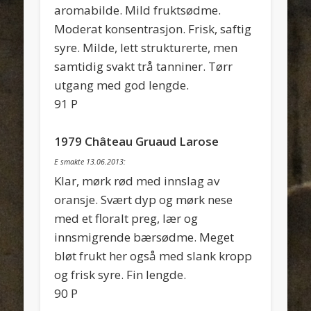
aromabilde. Mild fruktsødme.
Moderat konsentrasjon. Frisk, saftig
syre. Milde, lett strukturerte, men
samtidig svakt trå tanniner. Tørr
utgang med god lengde.
91 P
1979 Château Gruaud Larose
E smakte 13.06.2013:
Klar, mørk rød med innslag av
oransje. Svært dyp og mørk nese
med et floralt preg, lær og
innsmigrende bærsødme. Meget
bløt frukt her også med slank kropp
og frisk syre. Fin lengde.
90 P