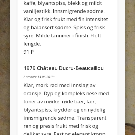
kaffe, blyantspiss, blekk og mildt
vaniljestikk. Innsmigrende sødme.
Klar og frisk frukt med fin intensitet
og balansert sødme. Spiss og frisk
syre. Milde tanniner i finish. Flott
lengde.
91 P
1979 Château Ducru-Beaucaillou
E smakte 13.06.2013:
Klar, mørk rød med innslag av
oransje. Dyp og kompleks nese med
toner av mørke, røde bær, lær,
blyantspiss, krydder og en nydelig
innsmigrende sødme. Transparent,
ren og presis frukt med frisk og
delikat syre. Fast og elegant kropp.