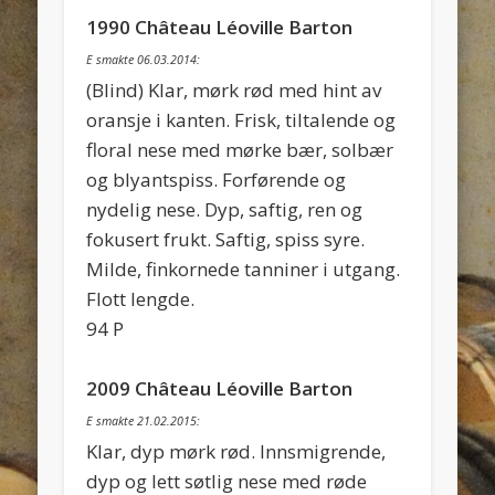
1990 Château Léoville Barton
E smakte 06.03.2014:
(Blind) Klar, mørk rød med hint av
oransje i kanten. Frisk, tiltalende og
floral nese med mørke bær, solbær
og blyantspiss. Forførende og
nydelig nese. Dyp, saftig, ren og
fokusert frukt. Saftig, spiss syre.
Milde, finkornede tanniner i utgang.
Flott lengde.
94 P
2009 Château Léoville Barton
E smakte 21.02.2015:
Klar, dyp mørk rød. Innsmigrende,
dyp og lett søtlig nese med røde