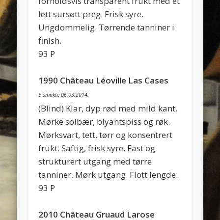
forholdsvis transparent frukt med et
lett sursøtt preg. Frisk syre.
Ungdommelig. Tørrende tanniner i
finish.
93 P
1990 Château Léoville Las Cases
E smakte 06.03.2014:
(Blind) Klar, dyp rød med mild kant.
Mørke solbær, blyantspiss og røk.
Mørksvart, tett, tørr og konsentrert
frukt. Saftig, frisk syre. Fast og
strukturert utgang med tørre
tanniner. Mørk utgang. Flott lengde.
93 P
2010 Château Gruaud Larose