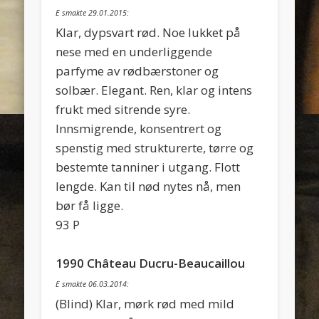
E smakte 29.01.2015:
Klar, dypsvart rød. Noe lukket på
nese med en underliggende
parfyme av rødbærstoner og
solbær. Elegant. Ren, klar og intens
frukt med sitrende syre.
Innsmigrende, konsentrert og
spenstig med strukturerte, tørre og
bestemte tanniner i utgang. Flott
lengde. Kan til nød nytes nå, men
bør få ligge.
93 P
1990 Château Ducru-Beaucaillou
E smakte 06.03.2014:
(Blind) Klar, mørk rød med mild