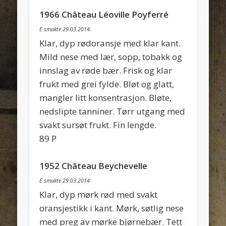
1966 Château Léoville Poyferré
E smakte 29.03.2014:
Klar, dyp rødoransje med klar kant.
Mild nese med lær, sopp, tobakk og
innslag av røde bær. Frisk og klar
frukt med grei fylde. Bløt og glatt,
mangler litt konsentrasjon. Bløte,
nedslipte tanniner. Tørr utgang med
svakt sursøt frukt. Fin lengde.
89 P
1952 Château Beychevelle
E smakte 29.03.2014:
Klar, dyp mørk rød med svakt
oransjestikk i kant. Mørk, søtlig nese
med preg av mørke bjørnebær. Tett