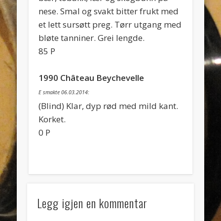
nese. Smal og svakt bitter frukt med
et lett sursøtt preg. Tørr utgang med
bløte tanniner. Grei lengde.
85 P
1990 Château Beychevelle
E smakte 06.03.2014:
(Blind) Klar, dyp rød med mild kant.
Korket.
0 P
Legg igjen en kommentar