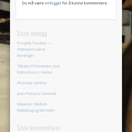
Du må være
innlogget
for å kunne kommentere.
Siste innlegg
Prosjekt Trocken —
Wittmanns tørre
Rieslinger
Tilbake til fremtiden: Joel
Robuchons L´Atelier
Rhônete nyheter
Jean-François Ganevat
Maaemo: Mellom
Natt&Dag og Michelin
Siste kommentarer