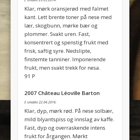
E smakte 29.03.2014:
Klar, mørk oransjerød med falmet
kant. Lett brente toner på nese med
lær, skogbunn, mørke bær og
plommer. Svakt uren. Fast,
konsentrert og spenstig frukt med
frisk, saftig syre. Nedslipte,
finstemte tanniner. Imponerende
frukt, men svakt trekk for nesa.
91 P
2007 Château Léoville Barton
E smakte 22.04.2016:
Klar, dyp, mørk rød. På nese solbær,
mild blyantspiss og innslag av kaffe.
Fast, dyp og overraskende intens
frukt for årgangen. Mørkt