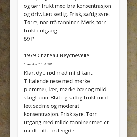
og tørr frukt med bra konsentrasjon
og driv. Lett søtlig. Frisk, saftig syre.
Tørre, noe trå tanniner. Mørk, tørr
frukt i utgang.
89 P
1979 Château Beychevelle
E smakte 24.04.2014:
Klar, dyp rød med mild kant.
Tiltalende nese med mørke
plommer, lær, mørke bær og mild
skogbunn. Bløt og saftig frukt med
lett sødme og moderat
konsentrasjon. Frisk syre. Tørr
utgang med milde tanniner med et
mildt bitt. Fin lengde.