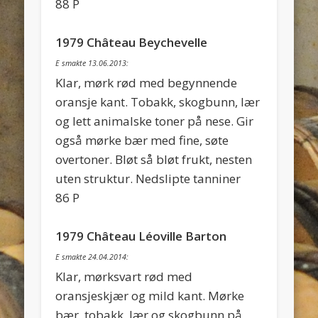
88 P
1979 Château Beychevelle
E smakte 13.06.2013:
Klar, mørk rød med begynnende
oransje kant. Tobakk, skogbunn, lær
og lett animalske toner på nese. Gir
også mørke bær med fine, søte
overtoner. Bløt så bløt frukt, nesten
uten struktur. Nedslipte tanniner
86 P
1979 Château Léoville Barton
E smakte 24.04.2014:
Klar, mørksvart rød med
oransjeskjær og mild kant. Mørke
bær, tobakk, lær og skogbunn på