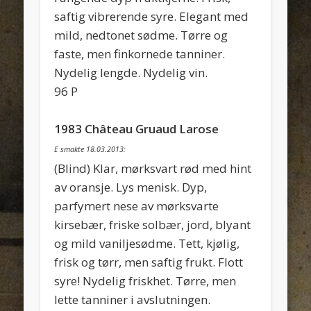
saftig vibrerende syre. Elegant med
mild, nedtonet sødme. Tørre og
faste, men finkornede tanniner.
Nydelig lengde. Nydelig vin.
96 P
1983 Château Gruaud Larose
E smakte 18.03.2013:
(Blind) Klar, mørksvart rød med hint
av oransje. Lys menisk. Dyp,
parfymert nese av mørksvarte
kirsebær, friske solbær, jord, blyant
og mild vaniljesødme. Tett, kjølig,
frisk og tørr, men saftig frukt. Flott
syre! Nydelig friskhet. Tørre, men
lette tanniner i avslutningen.