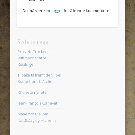
Du må være
innlogget
for å kunne kommentere.
Siste innlegg
Prosjekt Trocken —
Wittmanns tørre
Rieslinger
Tilbake til fremtiden: Joel
Robuchons L´Atelier
Rhônete nyheter
Jean-François Ganevat
Maaemo: Mellom
Natt&Dag og Michelin