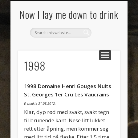
SMAKSNOTATER
MAT
VIN
OM
Now I lay me down to drink
1998
1998 Domaine Henri Gouges Nuits
St. Georges 1er Cru Les Vaucrains
E smakte 31.08.2012:
Klar, dyp rød med svakt, svakt tegn
til brunende kant. Nese litt lukket
rett etter åpning, men kommer seg
med litt tid på flaske. Etter 1,5 time