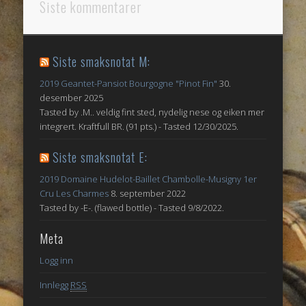
Siste kommentarer
Siste smaksnotat M:
2019 Geantet-Pansiot Bourgogne "Pinot Fin"
30.
desember 2025
Tasted by .M.. veldig fint sted, nydelig nese og eiken mer
integrert. Kraftfull BR. (91 pts.) - Tasted 12/30/2025.
Siste smaksnotat E:
2019 Domaine Hudelot-Baillet Chambolle-Musigny 1er
Cru Les Charmes
8. september 2022
Tasted by -E-. (flawed bottle) - Tasted 9/8/2022.
Meta
Logg inn
Innlegg
RSS