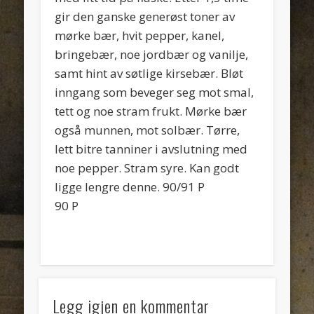
gir den ganske generøst toner av
mørke bær, hvit pepper, kanel,
bringebær, noe jordbær og vanilje,
samt hint av søtlige kirsebær. Bløt
inngang som beveger seg mot smal,
tett og noe stram frukt. Mørke bær
også munnen, mot solbær. Tørre,
lett bitre tanniner i avslutning med
noe pepper. Stram syre. Kan godt
ligge lengre denne. 90/91 P
90 P
Legg igjen en kommentar