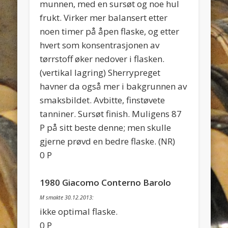
munnen, med en sursøt og noe hul
frukt. Virker mer balansert etter
noen timer på åpen flaske, og etter
hvert som konsentrasjonen av
tørrstoff øker nedover i flasken.
(vertikal lagring) Sherrypreget
havner da også mer i bakgrunnen av
smaksbildet. Avbitte, finstøvete
tanniner. Sursøt finish. Muligens 87
P på sitt beste denne; men skulle
gjerne prøvd en bedre flaske. (NR)
0 P
1980 Giacomo Conterno Barolo
M smakte 30.12.2013:
ikke optimal flaske.
0 P