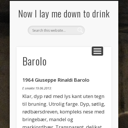
SMAKSNOTATER
MAT
VIN
OM
Now I lay me down to drink
Barolo
1964 Giuseppe Rinaldi Barolo
E smakte 19.06.2013:
Klar, dyp rød med lys kant uten tegn
til bruning. Utrolig farge. Dyp, søtlig,
rødbærsdreven, kompleks nese med
bringebær, mandel og
markjordbær. Transparent, delikat