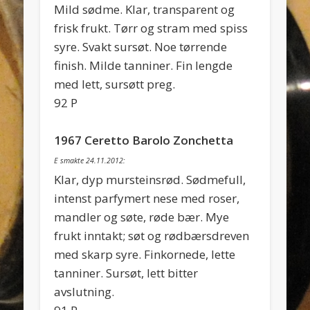
Mild sødme. Klar, transparent og
frisk frukt. Tørr og stram med spiss
syre. Svakt sursøt. Noe tørrende
finish. Milde tanniner. Fin lengde
med lett, sursøtt preg.
92 P
1967 Ceretto Barolo Zonchetta
E smakte 24.11.2012:
Klar, dyp mursteinsrød. Sødmefull,
intenst parfymert nese med roser,
mandler og søte, røde bær. Mye
frukt inntakt; søt og rødbærsdreven
med skarp syre. Finkornede, lette
tanniner. Sursøt, lett bitter
avslutning.