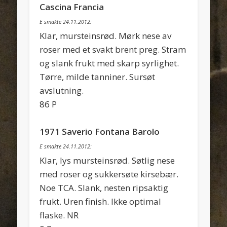
Cascina Francia
E smakte 24.11.2012:
Klar, mursteinsrød. Mørk nese av
roser med et svakt brent preg. Stram
og slank frukt med skarp syrlighet.
Tørre, milde tanniner. Sursøt
avslutning.
86 P
1971 Saverio Fontana Barolo
E smakte 24.11.2012:
Klar, lys mursteinsrød. Søtlig nese
med roser og sukkersøte kirsebær.
Noe TCA. Slank, nesten ripsaktig
frukt. Uren finish. Ikke optimal
flaske. NR