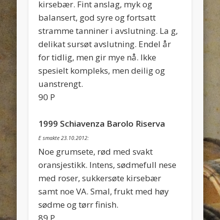
kirsebær. Fint anslag, myk og
balansert, god syre og fortsatt
stramme tanniner i avslutning. La g,
delikat sursøt avslutning. Endel år
for tidlig, men gir mye nå. Ikke
spesielt kompleks, men deilig og
uanstrengt.
90 P
1999 Schiavenza Barolo Riserva
E smakte 23.10.2012:
Noe grumsete, rød med svakt
oransjestikk. Intens, sødmefull nese
med roser, sukkersøte kirsebær
samt noe VA. Smal, frukt med høy
sødme og tørr finish.
89 P