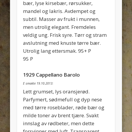
bær, lyse kirsebær, rørsukker,
mandel og lakris. Avdempet og
subtil. Masser av frukt i munnen,
men utrolig elegant. Fremdeles
veldig ung. Frisk syre. Tørr og stram
avslutning med knuste tørre bær.
Utrolig lang ettersmak. 95+ P
95 P
1929 Cappellano Barolo
E smakte 19.10.2013:
Lett grumset, lys oransjerød.
Parfymert, sødmefull og dyp nese
med tørre roseblader, røde bær og
milde toner av brent tjære. Svakt
innslag av rødbeter, men dette
forsvinner med luft. Transparent,