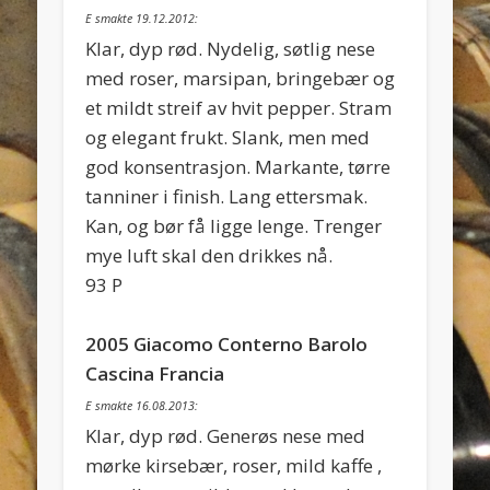
E smakte 19.12.2012:
Klar, dyp rød. Nydelig, søtlig nese
med roser, marsipan, bringebær og
et mildt streif av hvit pepper. Stram
og elegant frukt. Slank, men med
god konsentrasjon. Markante, tørre
tanniner i finish. Lang ettersmak.
Kan, og bør få ligge lenge. Trenger
mye luft skal den drikkes nå.
93 P
2005 Giacomo Conterno Barolo
Cascina Francia
E smakte 16.08.2013:
Klar, dyp rød. Generøs nese med
mørke kirsebær, roser, mild kaffe ,