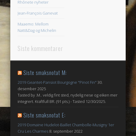
Rhônete nyheter
Jean-François Ganevat
Maaemo: Mellom
Natt&Dag og Michelin
Siste kommentarer
Siste smaksnotat M:
2019 Geantet-Pansiot Bourgogne "Pinot Fin"
30.
desember 2025
Tasted by .M.. veldig fint sted, nydelig nese og eiken mer
integrert. Kraftfull BR. (91 pts.) - Tasted 12/30/2025.
Siste smaksnotat E:
2019 Domaine Hudelot-Baillet Chambolle-Musigny 1er
Cru Les Charmes
8. september 2022