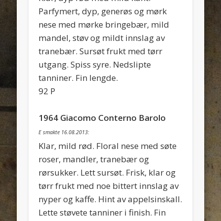
Parfymert, dyp, generøs og mørk
nese med mørke bringebær, mild
mandel, støv og mildt innslag av
tranebær. Sursøt frukt med tørr
utgang. Spiss syre. Nedslipte
tanniner. Fin lengde.
92 P
1964 Giacomo Conterno Barolo
E smakte 16.08.2013:
Klar, mild rød. Floral nese med søte
roser, mandler, tranebær og
rørsukker. Lett sursøt. Frisk, klar og
tørr frukt med noe bittert innslag av
nyper og kaffe. Hint av appelsinskall.
Lette støvete tanniner i finish. Fin