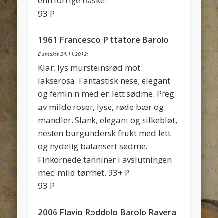
enn forrige flaske.
93 P
1961 Francesco Pittatore Barolo
E smakte 24.11.2012:
Klar, lys mursteinsrød mot
lakserosa. Fantastisk nese; elegant
og feminin med en lett sødme. Preg
av milde roser, lyse, røde bær og
mandler. Slank, elegant og silkebløt,
nesten burgundersk frukt med lett
og nydelig balansert sødme.
Finkornede tanniner i avslutningen
med mild tørrhet. 93+ P
93 P
2006 Flavio Roddolo Barolo Ravera