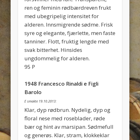
ren og feminin rødbærdreven frukt
med ubegripelig intensitet for
alderen. Innsmigrende sødme. Frisk
syre og elegante, fjærlette, men faste
tanniner. Flott, fruktig lengde med
svak bitterhet. Hinsides
ungdommelig for alderen.
95 P
1948 Francesco Rinaldi e Figli
Barolo
E smakte 19.10.2013:
Klar, dyp rødbrun. Nydelig, dyp og
floral nese med roseblader, røde
bær og hint av marsipan. Sødmefull
og generøs. Klar, stram, klokkeklar