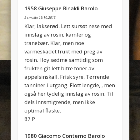
1958 Giuseppe Rinaldi Barolo
E smakte 19.10.2013:
Klar, lakserød. Lett sursøt nese med
innslag av rosin, kamfer og
tranebær. Klar, men noe
varmeskadet frukt med preg av
rosin. Høy sødme samtidig som
frukten git lett bitre toner av
appelsinskall. Frisk syre. Tørrende
tanniner i utgang. Flott lengde, , men
også her tydelig innslag av rosin. Til
dels innsmigrende, men ikke
optimal flaske.
87 P
1980 Giacomo Conterno Barolo