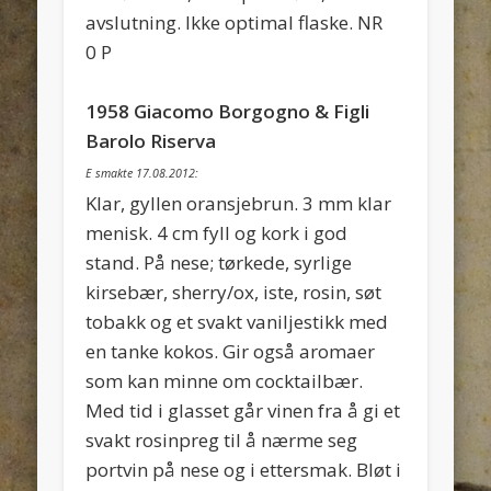
avslutning. Ikke optimal flaske. NR
0 P
1958 Giacomo Borgogno & Figli
Barolo Riserva
E smakte 17.08.2012:
Klar, gyllen oransjebrun. 3 mm klar
menisk. 4 cm fyll og kork i god
stand. På nese; tørkede, syrlige
kirsebær, sherry/ox, iste, rosin, søt
tobakk og et svakt vaniljestikk med
en tanke kokos. Gir også aromaer
som kan minne om cocktailbær.
Med tid i glasset går vinen fra å gi et
svakt rosinpreg til å nærme seg
portvin på nese og i ettersmak. Bløt i