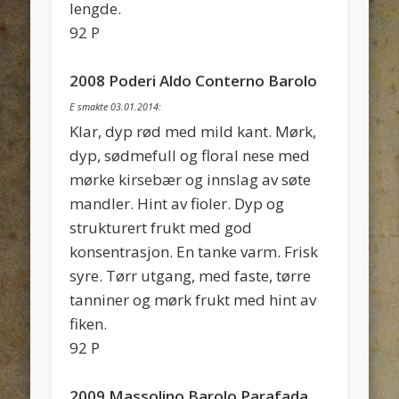
lengde.
92 P
2008 Poderi Aldo Conterno Barolo
E smakte 03.01.2014:
Klar, dyp rød med mild kant. Mørk,
dyp, sødmefull og floral nese med
mørke kirsebær og innslag av søte
mandler. Hint av fioler. Dyp og
strukturert frukt med god
konsentrasjon. En tanke varm. Frisk
syre. Tørr utgang, med faste, tørre
tanniner og mørk frukt med hint av
fiken.
92 P
2009 Massolino Barolo Parafada