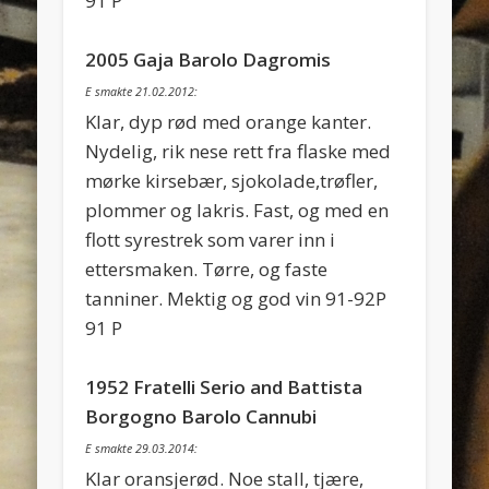
91 P
2005 Gaja Barolo Dagromis
E smakte 21.02.2012:
Klar, dyp rød med orange kanter.
Nydelig, rik nese rett fra flaske med
mørke kirsebær, sjokolade,trøfler,
plommer og lakris. Fast, og med en
flott syrestrek som varer inn i
ettersmaken. Tørre, og faste
tanniner. Mektig og god vin 91-92P
91 P
1952 Fratelli Serio and Battista
Borgogno Barolo Cannubi
E smakte 29.03.2014:
Klar oransjerød. Noe stall, tjære,