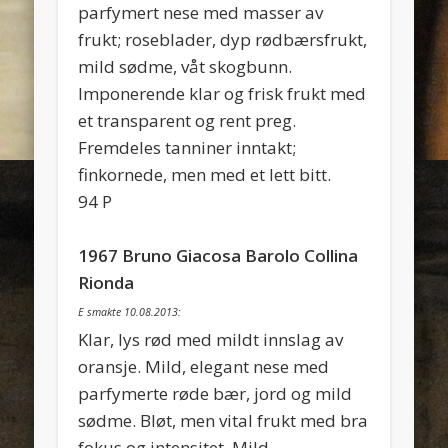
parfymert nese med masser av
frukt; roseblader, dyp rødbærsfrukt,
mild sødme, våt skogbunn.
Imponerende klar og frisk frukt med
et transparent og rent preg.
Fremdeles tanniner inntakt;
finkornede, men med et lett bitt.
94 P
1967 Bruno Giacosa Barolo Collina
Rionda
E smakte 10.08.2013:
Klar, lys rød med mildt innslag av
oransje. Mild, elegant nese med
parfymerte røde bær, jord og mild
sødme. Bløt, men vital frukt med bra
fokus og intensitet. Mild