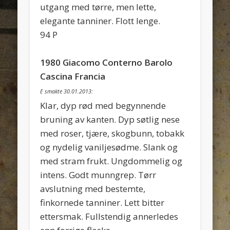
utgang med tørre, men lette,
elegante tanniner. Flott lenge.
94 P
1980 Giacomo Conterno Barolo
Cascina Francia
E smakte 30.01.2013:
Klar, dyp rød med begynnende
bruning av kanten. Dyp søtlig nese
med roser, tjære, skogbunn, tobakk
og nydelig vaniljesødme. Slank og
med stram frukt. Ungdommelig og
intens. Godt munngrep. Tørr
avslutning med bestemte,
finkornede tanniner. Lett bitter
ettersmak. Fullstendig annerledes