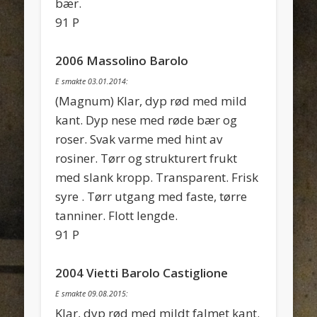
bær.
91 P
2006 Massolino Barolo
E smakte 03.01.2014:
(Magnum) Klar, dyp rød med mild
kant. Dyp nese med røde bær og
roser. Svak varme med hint av
rosiner. Tørr og strukturert frukt
med slank kropp. Transparent. Frisk
syre . Tørr utgang med faste, tørre
tanniner. Flott lengde.
91 P
2004 Vietti Barolo Castiglione
E smakte 09.08.2015:
Klar, dyp rød med mildt falmet kant.