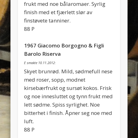
frukt med noe bålaromaer. Syrlig
finish med et fjærlett slør av
finstøvete tanniner.
88 P
1967 Giacomo Borgogno & Figli
Barolo Riserva
E smakte 10.11.2012:
Skyet brunrød. Mild, sødmefull nese
med roser, sopp, modnet
kirsebærfrukt og sursøt kokos. Frisk
og noe innesluttet og tynn frukt med
lett sødme. Spiss syrlighet. Noe
bitterhet i finish. Åpner seg noe med
luft.
88 P