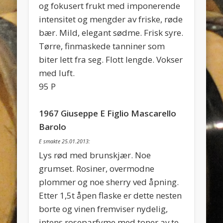
og fokusert frukt med imponerende
intensitet og mengder av friske, røde
bær. Mild, elegant sødme. Frisk syre.
Tørre, finmaskede tanniner som
biter lett fra seg. Flott lengde. Vokser
med luft.
95 P
1967 Giuseppe E Figlio Mascarello
Barolo
E smakte 25.01.2013:
Lys rød med brunskjær. Noe
grumset. Rosiner, overmodne
plommer og noe sherry ved åpning.
Etter 1,5t åpen flaske er dette nesten
borte og vinen fremviser nydelig,
intens roseparfyme med toner av te,