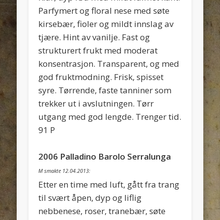
Parfymert og floral nese med søte
kirsebær, fioler og mildt innslag av
tjære. Hint av vanilje. Fast og
strukturert frukt med moderat
konsentrasjon. Transparent, og med
god fruktmodning. Frisk, spisset
syre. Tørrende, faste tanniner som
trekker ut i avslutningen. Tørr
utgang med god lengde. Trenger tid.
91 P
2006 Palladino Barolo Serralunga
M smakte 12.04.2013:
Etter en time med luft, gått fra trang
til svært åpen, dyp og liflig
nebbenese, roser, tranebær, søte