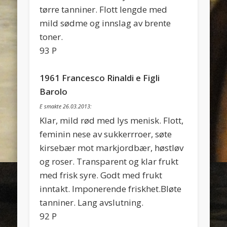
tørre tanniner. Flott lengde med
mild sødme og innslag av brente
toner.
93 P
1961 Francesco Rinaldi e Figli
Barolo
E smakte 26.03.2013:
Klar, mild rød med lys menisk. Flott,
feminin nese av sukkerrroer, søte
kirsebær mot markjordbær, høstløv
og roser. Transparent og klar frukt
med frisk syre. Godt med frukt
inntakt. Imponerende friskhet.Bløte
tanniner. Lang avslutning.
92 P