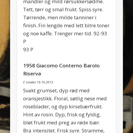
mandler og mild rørsukkersødme.
Tett, tørr og smal frukt. Spiss syre.
Tørrende, men milde tanniner i
finish. Fin lengde med lett bitre toner
og noe kaffe. Trenger mer tid. 92-93
P
93 P
1958 Giacomo Conterno Barolo
Riserva
E smakte 19.10.2013:
Svakt grumset, dyp rød med
oransjestikk. Floral, søtlig nese med
roseblader, og dyp kirsebærfrukt.
Hint av rosin. Dyp, frisk og fyldig,
bløt frukt med preg av røde bær.
Bra intensitet. Frisk syre. Stramme,