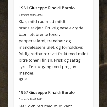
1961 Giuseppe Rinaldi Barolo
E smakte 19.06.2013:
Klar, mild rød med mildt
oransjeskjær. Fruktig nese av røde
bær, lett brente toner,
peppersalami, tranebær og
mandelessens Bløt, og forholdsvis
fyldig rødbærdrevet frukt med mildt
bitre toner i finish. Frisk og saftig
syre. Tørr utgang med preg av
mandel.
92 P
1967 Giuseppe Rinaldi Barolo
E smakte 10.08.2013:
Klar, dyp rød med mild kant.