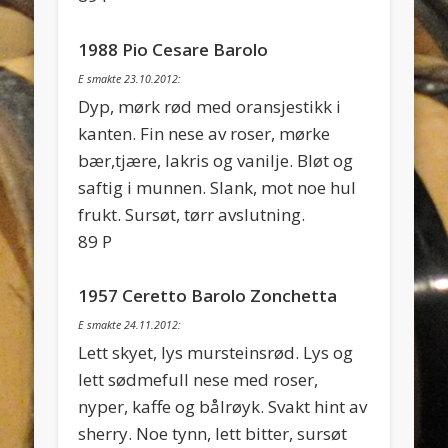
1988 Pio Cesare Barolo
E smakte 23.10.2012:
Dyp, mørk rød med oransjestikk i
kanten. Fin nese av roser, mørke
bær,tjære, lakris og vanilje. Bløt og
saftig i munnen. Slank, mot noe hul
frukt. Sursøt, tørr avslutning.
89 P
1957 Ceretto Barolo Zonchetta
E smakte 24.11.2012:
Lett skyet, lys mursteinsrød. Lys og
lett sødmefull nese med roser,
nyper, kaffe og bålrøyk. Svakt hint av
sherry. Noe tynn, lett bitter, sursøt