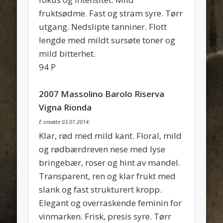
fruktsødme. Fast og stram syre. Tørr
utgang. Nedslipte tanniner. Flott
lengde med mildt sursøte toner og
mild bitterhet.
94 P
2007 Massolino Barolo Riserva
Vigna Rionda
E smakte 03.01.2014:
Klar, rød med mild kant. Floral, mild
og rødbærdreven nese med lyse
bringebær, roser og hint av mandel.
Transparent, ren og klar frukt med
slank og fast strukturert kropp.
Elegant og overraskende feminin for
vinmarken. Frisk, presis syre. Tørr