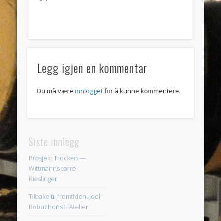
Legg igjen en kommentar
Du må være
innlogget
for å kunne kommentere.
Siste innlegg
Prosjekt Trocken —
Wittmanns tørre
Rieslinger
Tilbake til fremtiden: Joel
Robuchons L´Atelier