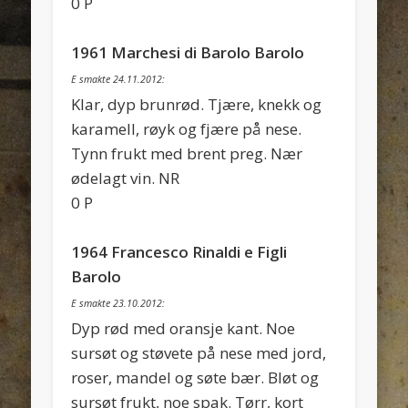
0 P
1961 Marchesi di Barolo Barolo
E smakte 24.11.2012:
Klar, dyp brunrød. Tjære, knekk og
karamell, røyk og fjære på nese.
Tynn frukt med brent preg. Nær
ødelagt vin. NR
0 P
1964 Francesco Rinaldi e Figli
Barolo
E smakte 23.10.2012:
Dyp rød med oransje kant. Noe
sursøt og støvete på nese med jord,
roser, mandel og søte bær. Bløt og
sursøt frukt, noe spak. Tørr, kort