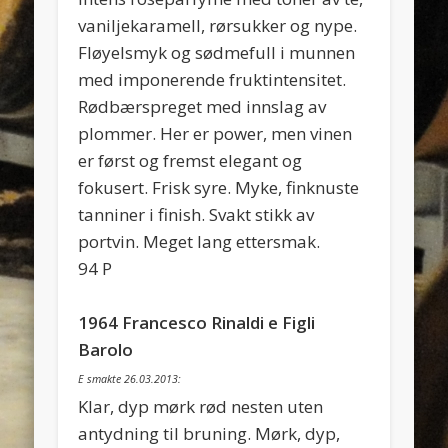
vaniljekaramell, rørsukker og nype.
Fløyelsmyk og sødmefull i munnen
med imponerende fruktintensitet.
Rødbærspreget med innslag av
plommer. Her er power, men vinen
er først og fremst elegant og
fokusert. Frisk syre. Myke, finknuste
tanniner i finish. Svakt stikk av
portvin. Meget lang ettersmak.
94 P
1964 Francesco Rinaldi e Figli
Barolo
E smakte 26.03.2013:
Klar, dyp mørk rød nesten uten
antydning til bruning. Mørk, dyp,