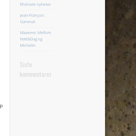
Rhônete nyheter
Jean-François
Ganevat
Maaemo: Mellom
Natt&Dag og
Michelin
Siste
kommentarer
yp