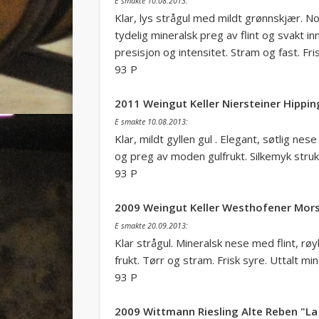
E smakte 10.08.2013:
Klar, lys strågul med mildt grønnskjær. No
tydelig mineralsk preg av flint og svakt inn
presisjon og intensitet. Stram og fast. Fris
93 P
2011 Weingut Keller Niersteiner Hippin
E smakte 10.08.2013:
Klar, mildt gyllen gul . Elegant, søtlig n
og preg av moden gulfrukt. Silkemyk struk
93 P
2009 Weingut Keller Westhofener Mors
E smakte 20.09.2013:
Klar strågul. Mineralsk nese med flint, rø
frukt. Tørr og stram. Frisk syre. Uttalt min
93 P
2009 Wittmann Riesling Alte Reben "La