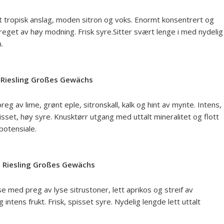
ett tropisk anslag, moden sitron og voks. Enormt konsentrert og
eget av høy modning. Frisk syre.Sitter svært lenge i med nydelig
.
Riesling Großes Gewächs
eg av lime, grønt eple, sitronskall, kalk og hint av mynte. Intens,
pisset, høy syre. Knusktørr utgang med uttalt mineralitet og flott
potensiale.
 Riesling Großes Gewächs
 med preg av lyse sitrustoner, lett aprikos og streif av
g intens frukt. Frisk, spisset syre. Nydelig lengde lett uttalt