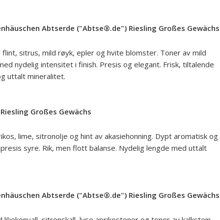
enhäuschen Abtserde ("Abtse®.de") Riesling Großes Gewächs
lint, sitrus, mild røyk, epler og hvite blomster. Toner av mild
d nydelig intensitet i finish. Presis og elegant. Frisk, tiltalende
g uttalt mineralitet.
Riesling Großes Gewächs
kos, lime, sitronolje og hint av akasiehonning. Dypt aromatisk og
presis syre. Rik, men flott balanse. Nydelig lengde med uttalt
enhäuschen Abtserde ("Abtse®.de") Riesling Großes Gewächs
 liljekonvall, sitronskall, lyse aprikostoner og toner av kalkstein.