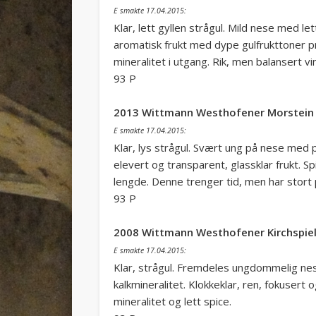
E smakte 17.04.2015:
Klar, lett gyllen strågul. Mild nese med l
aromatisk frukt med dype gulfrukttoner pr
mineralitet i utgang. Rik, men balansert vin
93 P
2013 Wittmann Westhofener Morstein 
E smakte 17.04.2015:
Klar, lys strågul. Svært ung på nese med pr
elevert og transparent, glassklar frukt. S
lengde. Denne trenger tid, men har stort 
93 P
2008 Wittmann Westhofener Kirchspiel
E smakte 17.04.2015:
Klar, strågul. Fremdeles ungdommelig nese
kalkmineralitet. Klokkeklar, ren, fokusert o
mineralitet og lett spice.