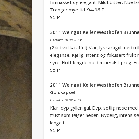
Finmasket og elegant. Mildt bitter. Noe lakri
Trenger mye tid. 94-96 P
95 P
2011 Weingut Keller Westhofen Brunn
E smakte 10.08.2013:
(24t i vid karaffel) Klar, lys strågul med 
eleganse. Kjølig, intens og fokusert fruk
syre. Flott lengde med mineralsk preg. En 
95 P
2011 Weingut Keller Westhofen Brunne
Goldkapsel
E smakte 10.08.2013:
Klar, dyp gyllen gul. Dyp, søtlig nese me
frukt som følger nesen. Nydelig, intens sø
lenge i.
95 P