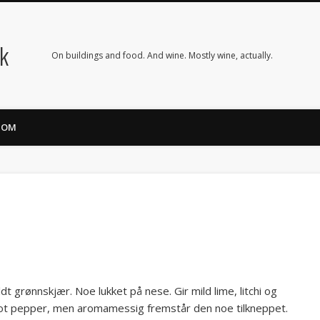
nk
On buildings and food. And wine. Mostly wine, actually.
OM
ildt grønnskjær. Noe lukket på nese. Gir mild lime, litchi og
 mot pepper, men aromamessig fremstår den noe tilkneppet.