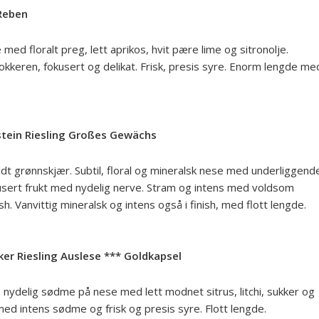
 Reben
e med floralt preg, lett aprikos, hvit pære lime og sitronolje.
lokkeren, fokusert og delikat. Frisk, presis syre. Enorm lengde me
tein Riesling Großes Gewächs
mildt grønnskjær. Subtil, floral og mineralsk nese med underliggend
 fokusert frukt med nydelig nerve. Stram og intens med voldsom
nish. Vanvittig mineralsk og intens også i finish, med flott lengde.
er Riesling Auslese *** Goldkapsel
p, nydelig sødme på nese med lett modnet sitrus, litchi, sukker og
t med intens sødme og frisk og presis syre. Flott lengde.