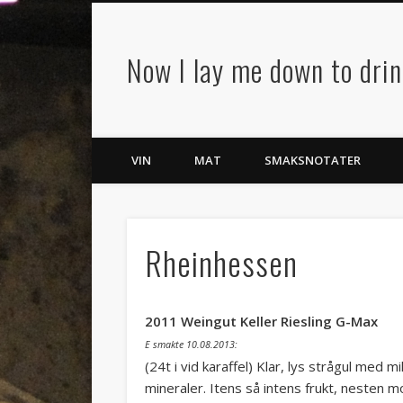
Now I lay me down to dri
VIN
MAT
SMAKSNOTATER
Rheinhessen
2011 Weingut Keller Riesling G-Max
E smakte 10.08.2013:
(24t i vid karaffel) Klar, lys strågul med m
mineraler. Itens så intens frukt, nesten