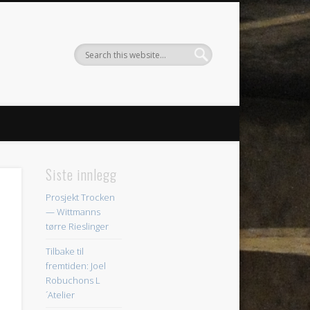
Siste innlegg
Prosjekt Trocken
— Wittmanns
tørre Rieslinger
Tilbake til
fremtiden: Joel
Robuchons L
´Atelier