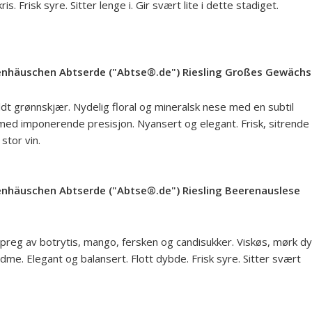
s. Frisk syre. Sitter lenge i. Gir svært lite i dette stadiget.
enhäuschen Abtserde ("Abtse®.de") Riesling Großes Gewächs
mildt grønnskjær. Nydelig floral og mineralsk nese med en subtil
t med imponerende presisjon. Nyansert og elegant. Frisk, sitrende
stor vin.
nhäuschen Abtserde ("Abtse®.de") Riesling Beerenauslese
d preg av botrytis, mango, fersken og candisukker. Viskøs, mørk d
dme. Elegant og balansert. Flott dybde. Frisk syre. Sitter svært