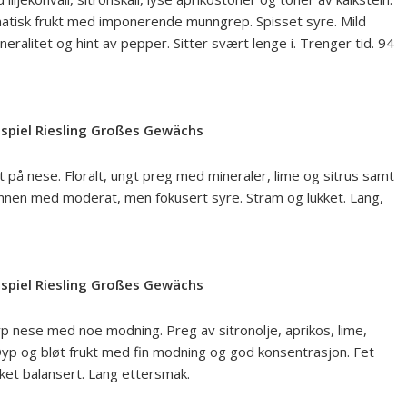
matisk frukt med imponerende munngrep. Spisset syre. Mild
ralitet og hint av pepper. Sitter svært lenge i. Trenger tid. 94
spiel Riesling Großes Gewächs
t på nese. Floralt, ungt preg med mineraler, lime og sitrus samt
munnen med moderat, men fokusert syre. Stram og lukket. Lang,
spiel Riesling Großes Gewächs
yp nese med noe modning. Preg av sitronolje, aprikos, lime,
 Dyp og bløt frukt med fin modning og god konsentrasjon. Fet
rket balansert. Lang ettersmak.