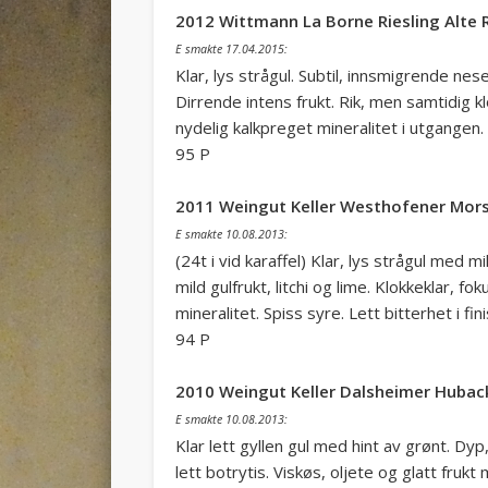
2012 Wittmann La Borne Riesling Alte
E smakte 17.04.2015:
Klar, lys strågul. Subtil, innsmigrende nes
Dirrende intens frukt. Rik, men samtidig k
nydelig kalkpreget mineralitet i utgangen.
95 P
2011 Weingut Keller Westhofener Mors
E smakte 10.08.2013:
(24t i vid karaffel) Klar, lys strågul med 
mild gulfrukt, litchi og lime. Klokkeklar,
mineralitet. Spiss syre. Lett bitterhet i fi
94 P
2010 Weingut Keller Dalsheimer Huback
E smakte 10.08.2013:
Klar lett gyllen gul med hint av grønt. Dy
lett botrytis. Viskøs, oljete og glatt fruk