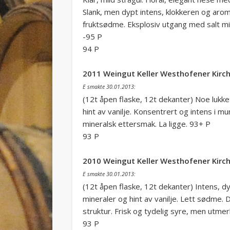
Slank, men dypt intens, klokkeren og aro
fruktsødme. Eksplosiv utgang med salt mine
-95 P
94 P
2011 Weingut Keller Westhofener Kirch
E smakte 30.01.2013:
(12t åpen flaske, 12t dekanter) Noe lukke
hint av vanilje. Konsentrert og intens i 
mineralsk ettersmak. La ligge. 93+ P
93 P
2010 Weingut Keller Westhofener Kirch
E smakte 30.01.2013:
(12t åpen flaske, 12t dekanter) Intens, d
mineraler og hint av vanilje. Lett sødme.
struktur. Frisk og tydelig syre, men utme
93 P