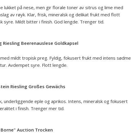
e lukket på nese, men gir florale toner av sitrus og lime med
slag av røyk. Klar, frisk, mineralsk og delikat frukt med flott
k syre. Mildt bitter i finish. God lengde. Trenger tid.
g Riesling Beerenauslese Goldkapsel
ese med mildt tropisk preg. Fyldig, fokusert frukt med intens sødme
tur. Avdempet syre. Flott lengde.
tein Riesling Großes Gewächs
yk, underliggende eple og aprikos. Intens, mineralsk og fokusert
eralitet i finish. Trenger mer tid.
 Borne" Auction Trocken