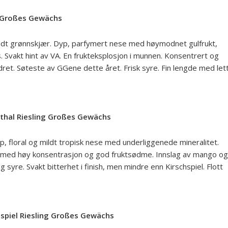
g Großes Gewächs
d mildt grønnskjær. Dyp, parfymert nese med høymodnet gulfrukt,
vakt hint av VA. En frukteksplosjon i munnen. Konsentrert og
ret. Søteste av GGene dette året. Frisk syre. Fin lengde med let
nthal Riesling Großes Gewächs
p, floral og mildt tropisk nese med underliggenede mineralitet.
rukt med høy konsentrasjon og god fruktsødme. Innslag av mango og
g syre. Svakt bitterhet i finish, men mindre enn Kirschspiel. Flott
spiel Riesling Großes Gewächs