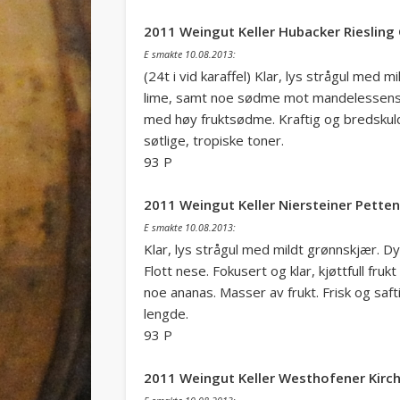
2011 Weingut Keller Hubacker Rieslin
E smakte 10.08.2013:
(24t i vid karaffel) Klar, lys strågul me
lime, samt noe sødme mot mandelessens. S
med høy fruktsødme. Kraftig og bredskuld
søtlige, tropiske toner.
93 P
2011 Weingut Keller Niersteiner Pette
E smakte 10.08.2013:
Klar, lys strågul med mildt grønnskjær. Dy
Flott nese. Fokusert og klar, kjøttfull f
noe ananas. Masser av frukt. Frisk og safti
lengde.
93 P
2011 Weingut Keller Westhofener Kirch