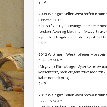
94 P
2009 Weingut Keller Westhofen Brunn
E smakte 20.09.2013:
Klar strågul. Dyp, innsmigrende nese med f
fersken. Åpen og bløt, men fokusert rukt me
syre. Flott lengde med mild tropisk frukt o
94 P
2012 Wittmann Westhofener Morstein 
E smakte 17.04.2015:
(Magnum) Klar, strågul. Dype toner av apri
konsentrert, men elegant frukt med frisk, 
kalkmineralsk preg.
94 P
2012 Weingut Keller Westhofen Brunn
E smakte 22.08.2015:
Klar, mild strågul. Floral, elegant nese med