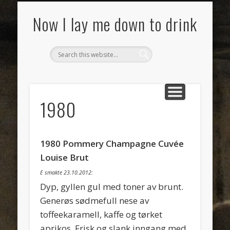
SMAKSNOTATER
MAT
VIN
OM
Now I lay me down to drink
1980
1980 Pommery Champagne Cuvée
Louise Brut
E smakte 23.10.2012:
Dyp, gyllen gul med toner av brunt.
Generøs sødmefull nese av
toffeekaramell, kaffe og tørket
aprikos. Frisk og slank inngang med