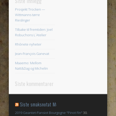
Siste innlegg
Prosjekt Trocken —
Wittmanns tørre
Rieslinger
Tilbake til fremtiden: Joel
Robuchons L´Atelier
Rhônete nyheter
Jean-François Ganevat
Maaemo: Mellom
Natt&Dag og Michelin
Siste kommentarer
Siste smaksnotat M:
2019 Geantet-Pansiot Bourgogne "Pinot Fin"
30.