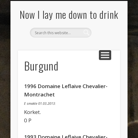
SMAKSNOTATER
MAT
VIN
OM
Now I lay me down to drink
Burgund
1996 Domaine Leflaive Chevalier-
Montrachet
E smakte 01.03.2013:
Korket.
0 P
1993 Domaine Leflaive Chevalier-