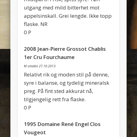
utgang med mild bitterhet mot
appelsinskall. Grei lengde. Ikke topp
flaske. NR
0 P
2008 Jean-Pierre Grossot Chablis
1er Cru Fourchaume
M smakte 27.10.2013:
Relativt rik og moden stil på denne,
syre i balanse, og tydelig mineralsk
preg. På fint sted akkurat nå,
tilgjengelig rett fra flaske.
0 P
1995 Domaine René Engel Clos
Vougeot