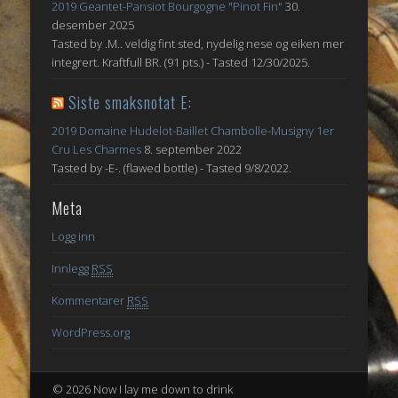
2019 Geantet-Pansiot Bourgogne "Pinot Fin"
30.
desember 2025
Tasted by .M.. veldig fint sted, nydelig nese og eiken mer
integrert. Kraftfull BR. (91 pts.) - Tasted 12/30/2025.
Siste smaksnotat E:
2019 Domaine Hudelot-Baillet Chambolle-Musigny 1er
Cru Les Charmes
8. september 2022
Tasted by -E-. (flawed bottle) - Tasted 9/8/2022.
Meta
Logg inn
Innlegg
RSS
Kommentarer
RSS
WordPress.org
© 2026 Now I lay me down to drink