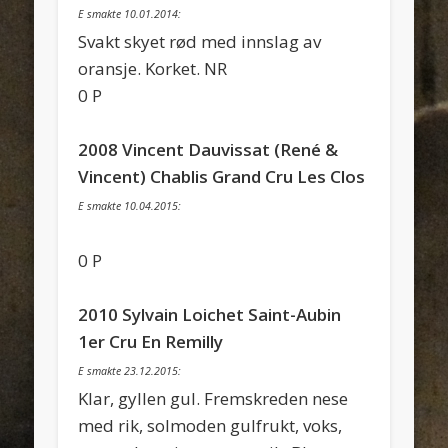
E smakte 10.01.2014:
Svakt skyet rød med innslag av
oransje. Korket. NR
0 P
2008 Vincent Dauvissat (René &
Vincent) Chablis Grand Cru Les Clos
E smakte 10.04.2015:
0 P
2010 Sylvain Loichet Saint-Aubin
1er Cru En Remilly
E smakte 23.12.2015:
Klar, gyllen gul. Fremskreden nese
med rik, solmoden gulfrukt, voks,