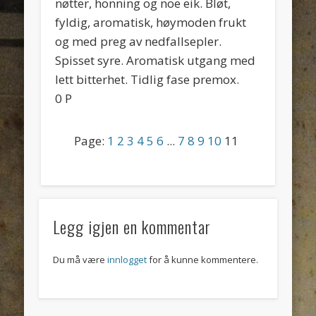
nøtter, honning og noe eik. Bløt,
fyldig, aromatisk, høymoden frukt
og med preg av nedfallsepler.
Spisset syre. Aromatisk utgang med
lett bitterhet. Tidlig fase premox.
0 P
Page:
1
2
3
4
5
6
...
7
8
9
10
11
Legg igjen en kommentar
Du må være
innlogget
for å kunne kommentere.