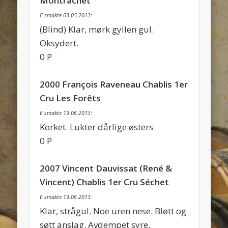
Montrachet
E smakte 03.05.2013:
(Blind) Klar, mørk gyllen gul.
Oksydert.
0 P
2000 François Raveneau Chablis 1er
Cru Les Forêts
E smakte 19.06.2013:
Korket. Lukter dårlige østers
0 P
2007 Vincent Dauvissat (René &
Vincent) Chablis 1er Cru Séchet
E smakte 19.06.2013:
Klar, strågul. Noe uren nese. Bløtt og
søtt anslag. Avdempet syre.