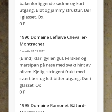
bakenforliggende sødme og kort
utgang. Bløt og jammy struktur. Dør
i glasset. Ox.
0 P
1990 Domaine Leflaive Chevalier-
Montrachet
E smakte 01.03.2013:
(Blind) Klar, gyllen gul. Fersken og
marsipan på nese med svakt hint av
oliven. Kjølig, stringent frukt med
svært tørr og lett bitter utgang. Dør i
glasset. Ox
0 P
1995 Domaine Ramonet Bâtard-