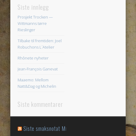
Siste innlegg
Prosjekt Trocken —
Wittmanns tørre
Rieslinger
Tilbake til fremtiden: Joel
Robuchons L´Atelier
Rhônete nyheter
Jean-François Ganevat
Maaemo: Mellom
Natt&Dag og Michelin
Siste kommentarer
Siste smaksnotat M: