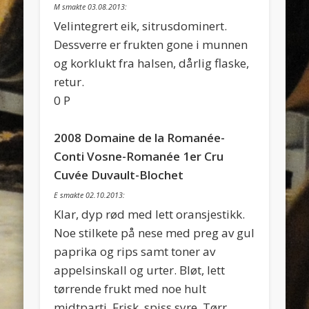
M smakte 03.08.2013:
Velintegrert eik, sitrusdominert.
Dessverre er frukten gone i munnen
og korklukt fra halsen, dårlig flaske,
retur.
0 P
2008 Domaine de la Romanée-
Conti Vosne-Romanée 1er Cru
Cuvée Duvault-Blochet
E smakte 02.10.2013:
Klar, dyp rød med lett oransjestikk.
Noe stilkete på nese med preg av gul
paprika og rips samt toner av
appelsinskall og urter. Bløt, lett
tørrende frukt med noe hult
midtparti. Frisk, spiss syre. Tørr