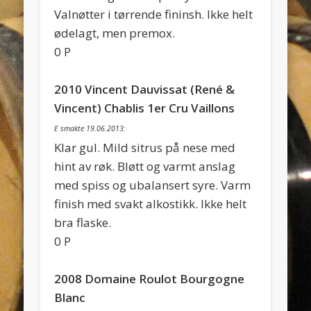
Valnøtter i tørrende fininsh. Ikke helt
ødelagt, men premox.
0 P
2010 Vincent Dauvissat (René &
Vincent) Chablis 1er Cru Vaillons
E smakte 19.06.2013:
Klar gul. Mild sitrus på nese med
hint av røk. Bløtt og varmt anslag
med spiss og ubalansert syre. Varm
finish med svakt alkostikk. Ikke helt
bra flaske.
0 P
2008 Domaine Roulot Bourgogne
Blanc